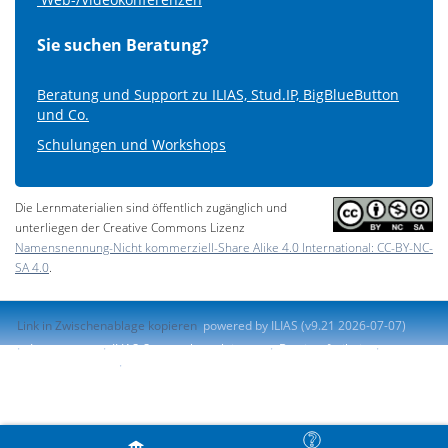
Sie suchen Beratung?
Beratung und Support zu ILIAS, Stud.IP, BigBlueButton
und Co.
Schulungen und Workshops
Die Lernmaterialien sind öffentlich zugänglich und
unterliegen der Creative Commons Lizenz
Namensnennung-Nicht kommerziell-Share Alike 4.0 International: CC-BY-NC-
SA 4.0
.
Link in Zwischenablage kopieren
powered by ILIAS (v9.21 2026-07-07)
Impressum
ILIAS-Support kontaktieren
Barrierefreiheit
Barriere melden
Nutzungsvereinbarung