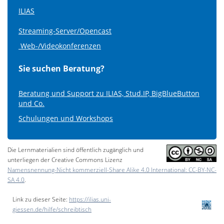
ILIAS
Streaming-Server/Opencast
Web-/Videokonferenzen
Sie suchen Beratung?
Beratung und Support zu ILIAS, Stud.IP, BigBlueButton
und Co.
Schulungen und Workshops
Die Lernmaterialien sind öffentlich zugänglich und
unterliegen der Creative Commons Lizenz
Namensnennung-Nicht kommerziell-Share Alike 4.0 International: CC-BY-NC-
SA 4.0
.
Link zu dieser Seite:
https://ilias.uni-
giessen.de/hilfe/schreibtisch