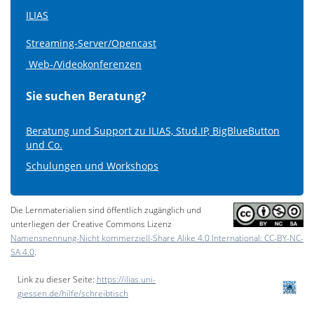
ILIAS
Streaming-Server/Opencast
Web-/Videokonferenzen
Sie suchen Beratung?
Beratung und Support zu ILIAS, Stud.IP, BigBlueButton
und Co.
Schulungen und Workshops
Die Lernmaterialien sind öffentlich zugänglich und
unterliegen der Creative Commons Lizenz
Namensnennung-Nicht kommerziell-Share Alike 4.0 International: CC-BY-NC-
SA 4.0
.
Link zu dieser Seite:
https://ilias.uni-
giessen.de/hilfe/schreibtisch