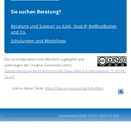
Sie suchen Beratung?
Beratung und Support zu ILIAS, Stud.IP, BigBlueButton
und Co.
Schulungen und Workshops
Die Lernmaterialien sind öffentlich zugänglich und
unterliegen der Creative Commons Lizenz
Namensnennung-Nicht kommerziell-Share Alike 4.0 International: CC-BY-NC-
SA 4.0
.
Link zu dieser Seite:
https://ilias.uni-giessen.de/hilfe/html
Link in Zwischenablage kopieren
powered by ILIAS (v9.21 2026-07-07)
Impressum
ILIAS-Support kontaktieren
Barrierefreiheit
Barriere melden
Nutzungsvereinbarung