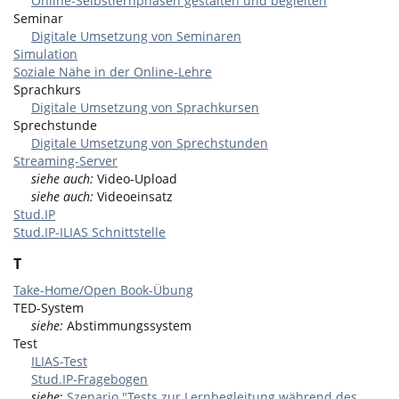
Online-Selbstlernphasen gestalten und begleiten
Seminar
Digitale Umsetzung von Seminaren
Simulation
Soziale Nähe in der Online-Lehre
Sprachkurs
Digitale Umsetzung von Sprachkursen
Sprechstunde
Digitale Umsetzung von Sprechstunden
Streaming-Server
siehe auch:
Video-Upload
siehe auch:
Videoeinsatz
Stud.IP
Stud.IP-ILIAS Schnittstelle
T
Take-Home/Open Book-Übung
TED-System
siehe:
Abstimmungssystem
Test
ILIAS-Test
Stud.IP-Fragebogen
siehe
:
Szenario "Tests zur Lernbegleitung während des