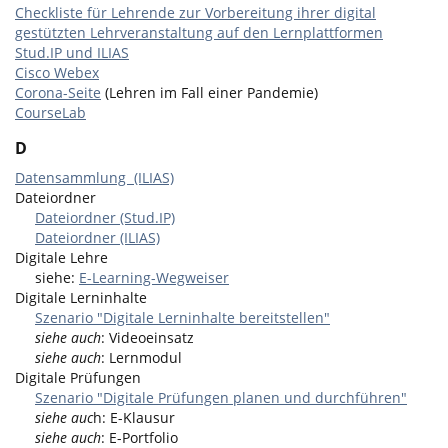
Checkliste für Lehrende zur Vorbereitung ihrer digital
gestützten Lehrveranstaltung auf den Lernplattformen
Stud.IP und ILIAS
Cisco Webex
Corona-Seite
(Lehren im Fall einer Pandemie)
CourseLab
D
Datensammlung (ILIAS)
Dateiordner
Dateiordner (Stud.IP)
Dateiordner (ILIAS)
Digitale Lehre
siehe:
E-Learning-Wegweiser
Digitale Lerninhalte
Szenario "Digitale Lerninhalte bereitstellen"
siehe auch
: Videoeinsatz
siehe auch
: Lernmodul
Digitale Prüfungen
Szenario "Digitale Prüfungen planen und durchführen"
siehe auc
h: E-Klausur
siehe auch
: E-Portfolio