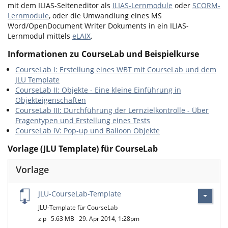
mit dem ILIAS-Seiteneditor als
ILIAS-Lernmodule
oder
SCORM-
Lernmodule
, oder die Umwandlung eines MS
Word/OpenDocument Writer Dokuments in ein ILIAS-
Lernmodul mittels
eLAIX
.
Informationen zu CourseLab und Beispielkurse
CourseLab I: Erstellung eines WBT mit CourseLab und dem
JLU Template
CourseLab II: Objekte - Eine kleine Einführung in
Objekteigenschaften
CourseLab III: Durchführung der Lernzielkontrolle - Über
Fragentypen und Erstellung eines Tests
CourseLab IV: Pop-up und Balloon Objekte
Vorlage (JLU Template) für CourseLab
Vorlage
JLU-CourseLab-Template
JLU-Template für CourseLab
zip
5.63 MB
29. Apr 2014, 1:28pm