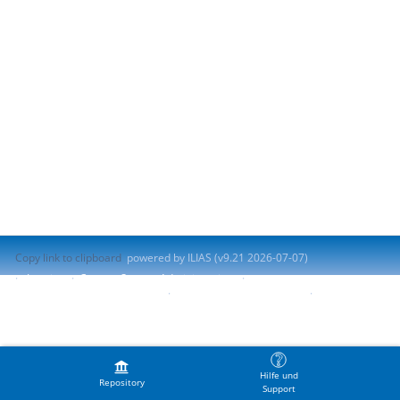
Copy link to clipboard
powered by ILIAS (v9.21 2026-07-07)
Imprint
Contact System Administration
Accessibility Control Concept
Report Accessibility Issue
Terms of Service
Hilfe und
Repository
Support