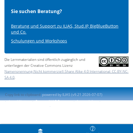
Sie suchen Beratung?
Beratung und Support zu ILIAS, Stud.IP, BigBlueButton
und Co.
Schulungen und Workshops
Die Lernmaterialien sind öffentlich zugänglich und
unterliegen der Creative Commons Lizenz
Namensnennung-Nicht kommerziell-Share Alike 4.0 International: CC-BY-NC-
SA 4.0
.
Copy link to clipboard
powered by ILIAS (v9.21 2026-07-07)
Legal Notice
Contact ILIAS Support
Accessibility
Report Accessibility Issue
Terms of Service