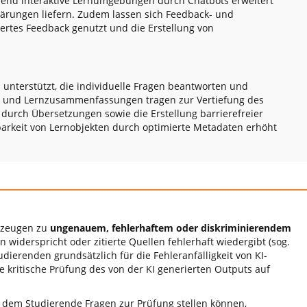
rend interaktive Lernumgebungen durch Chatbots erweitert
ärungen liefern. Zudem lassen sich Feedback- und
ertes Feedback genutzt und die Erstellung von
 unterstützt, die individuelle Fragen beantworten und
en und Lernzusammenfassungen tragen zur Vertiefung des
ch durch Übersetzungen sowie die Erstellung barrierefreier
barkeit von Lernobjekten durch optimierte Metadaten erhöht
rkzeugen zu
ungenauem, fehlerhaftem oder diskriminierendem
n widerspricht oder zitierte Quellen fehlerhaft wiedergibt (sog.
dierenden grundsätzlich für die Fehleranfälligkeit von KI-
e kritische Prüfung des von der KI generierten Outputs auf
ei dem Studierende Fragen zur Prüfung stellen können,