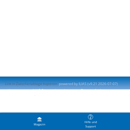
Link in Zwischenablage kopieren
powered by ILIAS (v9.21 2026-07-07)
Impressum
ILIAS-Support kontaktieren
Barrierefreiheit
Barriere melden
Nutzungsvereinbarung
Hilfe und
Magazin
Support