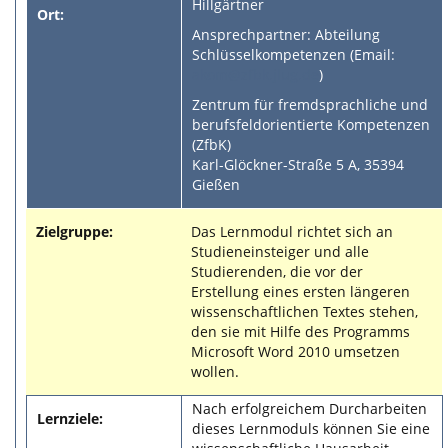
Hillgärtner
Ort:
Ansprechpartner: Abteilung
Schlüsselkompetenzen (Email:
akom@zfbk.jlug.de
)
Zentrum für fremdsprachliche und
berufsfeldorientierte Kompetenzen
(ZfbK)
Karl-Glöckner-Straße 5 A, 35394
Gießen
Zielgruppe:
Das Lernmodul richtet sich an
Studieneinsteiger und alle
Studierenden, die vor der
Erstellung eines ersten längeren
wissenschaftlichen Textes stehen,
den sie mit Hilfe des Programms
Microsoft Word 2010 umsetzen
wollen.
Nach erfolgreichem Durcharbeiten
Lernziele:
dieses Lernmoduls können Sie eine