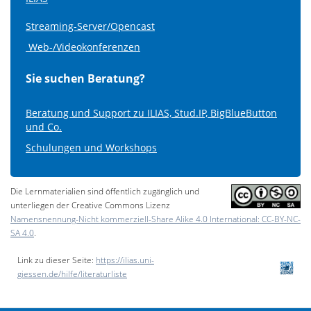
Streaming-Server/Opencast
Web-/Videokonferenzen
Sie suchen Beratung?
Beratung und Support zu ILIAS, Stud.IP, BigBlueButton
und Co.
Schulungen und Workshops
Die Lernmaterialien sind öffentlich zugänglich und
unterliegen der Creative Commons Lizenz
Namensnennung-Nicht kommerziell-Share Alike 4.0 International: CC-BY-NC-
SA 4.0
.
Link zu dieser Seite:
https://ilias.uni-
giessen.de/hilfe/literaturliste