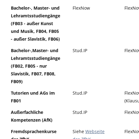
Bachelor-, Master- und
FlexNow
FlexN
Lehramtsstudiengänge
(FB03 - außer Kunst
und Musik, FB04, FB05
- außer Slavistik, FB06)
Bachelor-,Master- und
Stud.IP
FlexN
Lehramtsstudiengänge
(FB02, FB05 - nur
Slavistik, FB07, FB08,
FB09)
Tutorien und AGs im
Stud.IP
FlexN
FB01
(Klaus
Außerfachliche
Stud.IP
FlexN
Kompetenzen (AfK)
Fremdsprachenkurse
Siehe
Webseite
FlexN