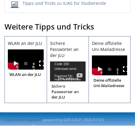
Tipps und Tricks zu ILIAS für Studierende
Weitere Tipps und Tricks
WLAN an der JLU
Sichere
Deine offizielle
Passwörter an
Uni-Mailadresse
Video
der JLU
Player
Video
Video
Player
0
0
Code 150:
0:
0:
Unknown error.
Player
0
0
0
4
0
1
0
7
WLAN an der JLU
:
:
Download File:
0
4
Deine offizielle
https://www.youtube
0
7
.com/watch?
Uni-Mailadresse
Sichere
v=Gebo-
ExhYjk&controls=0
Passwörter an
der JLU
Copy link to clipboard
powered by ILIAS (v9.21 2026-07-07)
Impresión
Contactar con administrador del sistema
Accessibility Control Concept
Report Accessibility Issue