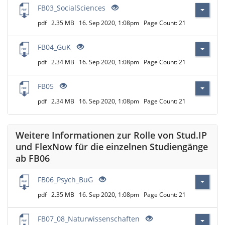
FB03_SocialSciences
pdf
2.35 MB
16. Sep 2020, 1:08pm
Page Count: 21
FB04_GuK
pdf
2.34 MB
16. Sep 2020, 1:08pm
Page Count: 21
FB05
pdf
2.34 MB
16. Sep 2020, 1:08pm
Page Count: 21
Weitere Informationen zur Rolle von Stud.IP
und FlexNow für die einzelnen Studiengänge
ab FB06
FB06_Psych_BuG
pdf
2.35 MB
16. Sep 2020, 1:08pm
Page Count: 21
FB07_08_Naturwissenschaften