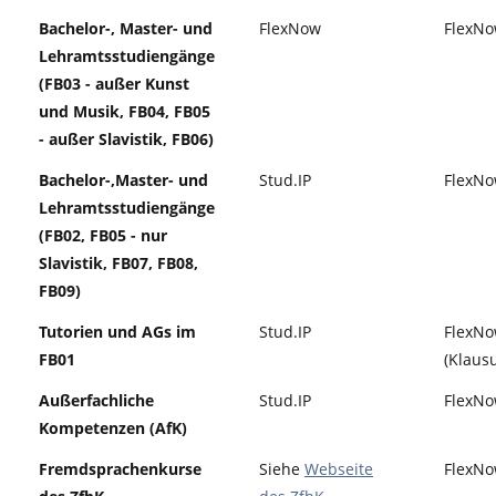
Bachelor-, Master- und
FlexNow
FlexN
Lehramtsstudiengänge
(FB03 - außer Kunst
und Musik, FB04, FB05
- außer Slavistik, FB06)
Bachelor-,Master- und
Stud.IP
FlexN
Lehramtsstudiengänge
(FB02, FB05 - nur
Slavistik, FB07, FB08,
FB09)
Tutorien und AGs im
Stud.IP
FlexN
FB01
(Klaus
Außerfachliche
Stud.IP
FlexN
Kompetenzen (AfK)
Fremdsprachenkurse
Siehe
Webseite
FlexN