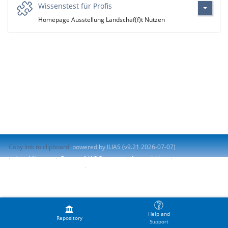
Wissenstest für Profis
Homepage Ausstellung Landschaf(f)t Nutzen
Copy link to clipboard
powered by ILIAS (v9.21 2026-07-07)
Legal Notice
Contact ILIAS Support
Accessibility
Report Accessibility Issue
Terms of Service
Help and
Repository
Support