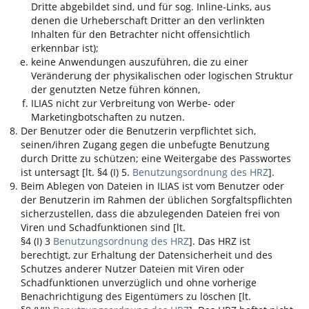
Dritte abgebildet sind, und für sog. Inline-Links, aus
denen die Urheberschaft Dritter an den verlinkten
Inhalten für den Betrachter nicht offensichtlich
erkennbar ist);
keine Anwendungen auszuführen, die zu einer
Veränderung der physikalischen oder logischen Struktur
der genutzten Netze führen können,
ILIAS
nicht zur Verbreitung von Werbe- oder
Marketingbotschaften zu nutzen.
Der Benutzer oder die Benutzerin verpflichtet sich,
seinen/ihren Zugang gegen die unbefugte Benutzung
durch Dritte zu schützen; eine Weitergabe des Passwortes
ist untersagt [lt. §4 (I) 5.
Benutzungsordnung des HRZ
].
Beim Ablegen von Dateien in
ILIAS
ist vom Benutzer oder
der Benutzerin im Rahmen der üblichen Sorgfaltspflichten
sicherzustellen, dass die abzulegenden Dateien frei von
Viren und Schadfunktionen sind [lt.
§4 (I) 3
Benutzungsordnung des HRZ
]. Das HRZ ist
berechtigt, zur Erhaltung der Datensicherheit und des
Schutzes anderer Nutzer Dateien mit Viren oder
Schadfunktionen unverzüglich und ohne vorherige
Benachrichtigung des Eigentümers zu löschen [lt.