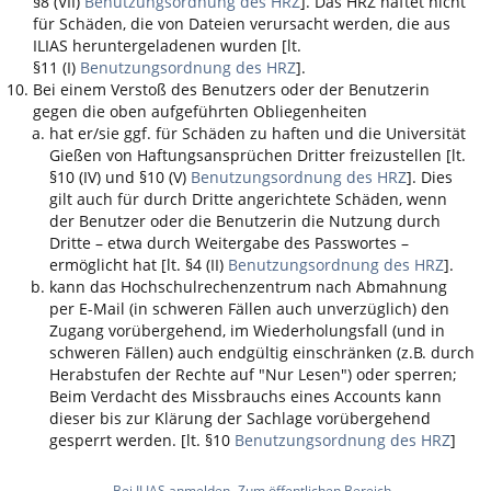
§8 (VII)
Benutzungsordnung des HRZ
]. Das HRZ haftet nicht
für Schäden, die von Dateien verursacht werden, die aus
ILIAS
heruntergeladenen wurden [lt.
§11 (I)
Benutzungsordnung des HRZ
].
Bei einem Verstoß des Benutzers oder der Benutzerin
gegen die oben aufgeführten Obliegenheiten
hat er/sie ggf. für Schäden zu haften und die Universität
Gießen von Haftungsansprüchen Dritter freizustellen [lt.
§10 (IV) und §10 (V)
Benutzungsordnung des HRZ
]. Dies
gilt auch für durch Dritte angerichtete Schäden, wenn
der Benutzer oder die Benutzerin die Nutzung durch
Dritte – etwa durch Weitergabe des Passwortes –
ermöglicht hat [lt. §4 (II)
Benutzungsordnung des HRZ
].
kann das Hochschulrechenzentrum nach Abmahnung
per E-Mail (in schweren Fällen auch unverzüglich) den
Zugang vorübergehend, im Wiederholungsfall (und in
schweren Fällen) auch endgültig einschränken (z.B. durch
Herabstufen der Rechte auf "Nur Lesen") oder sperren;
Beim Verdacht des Missbrauchs eines Accounts kann
dieser bis zur Klärung der Sachlage vorübergehend
gesperrt werden. [lt. §10
Benutzungsordnung des HRZ
]
Bei ILIAS anmelden
Zum öffentlichen Bereich