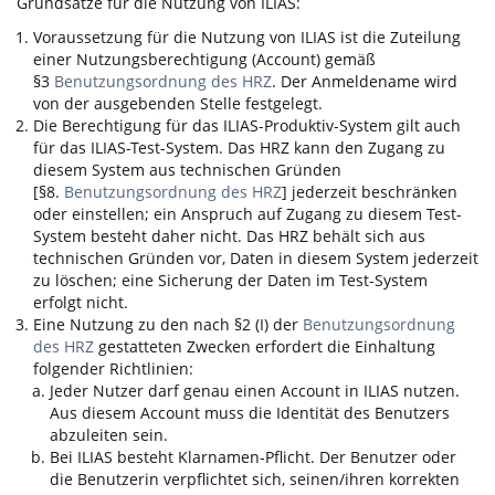
Grundsätze für die Nutzung von
ILIAS
:
Voraussetzung für die Nutzung von
ILIAS
ist die Zuteilung
einer Nutzungsberechtigung (Account) gemäß
§3
Benutzungsordnung des HRZ
. Der Anmeldename wird
von der ausgebenden Stelle festgelegt.
Die Berechtigung für das
ILIAS
-Produktiv-System gilt auch
für das
ILIAS
-Test-System. Das HRZ kann den Zugang zu
diesem System aus technischen Gründen
[§8.
Benutzungsordnung des HRZ
] jederzeit beschränken
oder einstellen; ein Anspruch auf Zugang zu diesem Test-
System besteht daher nicht. Das HRZ behält sich aus
technischen Gründen vor, Daten in diesem System jederzeit
zu löschen; eine Sicherung der Daten im Test-System
erfolgt nicht.
Eine Nutzung zu den nach §2 (I) der
Benutzungsordnung
des HRZ
gestatteten Zwecken erfordert die Einhaltung
folgender Richtlinien:
Jeder Nutzer darf genau einen Account in
ILIAS
nutzen.
Aus diesem Account muss die Identität des Benutzers
abzuleiten sein.
Bei
ILIAS
besteht Klarnamen-Pflicht. Der Benutzer oder
die Benutzerin verpflichtet sich, seinen/ihren korrekten