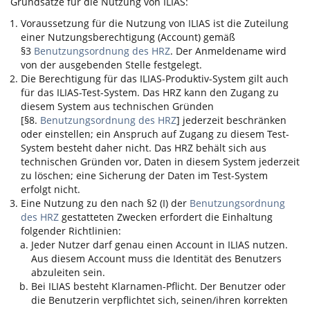
Grundsätze für die Nutzung von
ILIAS
:
Voraussetzung für die Nutzung von
ILIAS
ist die Zuteilung
einer Nutzungsberechtigung (Account) gemäß
§3
Benutzungsordnung des HRZ
. Der Anmeldename wird
von der ausgebenden Stelle festgelegt.
Die Berechtigung für das
ILIAS
-Produktiv-System gilt auch
für das
ILIAS
-Test-System. Das HRZ kann den Zugang zu
diesem System aus technischen Gründen
[§8.
Benutzungsordnung des HRZ
] jederzeit beschränken
oder einstellen; ein Anspruch auf Zugang zu diesem Test-
System besteht daher nicht. Das HRZ behält sich aus
technischen Gründen vor, Daten in diesem System jederzeit
zu löschen; eine Sicherung der Daten im Test-System
erfolgt nicht.
Eine Nutzung zu den nach §2 (I) der
Benutzungsordnung
des HRZ
gestatteten Zwecken erfordert die Einhaltung
folgender Richtlinien:
Jeder Nutzer darf genau einen Account in
ILIAS
nutzen.
Aus diesem Account muss die Identität des Benutzers
abzuleiten sein.
Bei
ILIAS
besteht Klarnamen-Pflicht. Der Benutzer oder
die Benutzerin verpflichtet sich, seinen/ihren korrekten