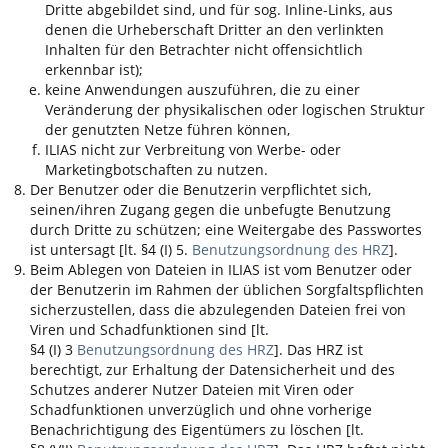
Dritte abgebildet sind, und für sog. Inline-Links, aus
denen die Urheberschaft Dritter an den verlinkten
Inhalten für den Betrachter nicht offensichtlich
erkennbar ist);
keine Anwendungen auszuführen, die zu einer
Veränderung der physikalischen oder logischen Struktur
der genutzten Netze führen können,
ILIAS
nicht zur Verbreitung von Werbe- oder
Marketingbotschaften zu nutzen.
Der Benutzer oder die Benutzerin verpflichtet sich,
seinen/ihren Zugang gegen die unbefugte Benutzung
durch Dritte zu schützen; eine Weitergabe des Passwortes
ist untersagt [lt. §4 (I) 5.
Benutzungsordnung des HRZ
].
Beim Ablegen von Dateien in
ILIAS
ist vom Benutzer oder
der Benutzerin im Rahmen der üblichen Sorgfaltspflichten
sicherzustellen, dass die abzulegenden Dateien frei von
Viren und Schadfunktionen sind [lt.
§4 (I) 3
Benutzungsordnung des HRZ
]. Das HRZ ist
berechtigt, zur Erhaltung der Datensicherheit und des
Schutzes anderer Nutzer Dateien mit Viren oder
Schadfunktionen unverzüglich und ohne vorherige
Benachrichtigung des Eigentümers zu löschen [lt.