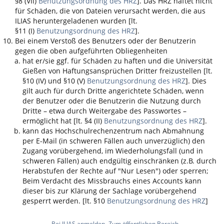
§8 (VII)
Benutzungsordnung des HRZ
]. Das HRZ haftet nicht
für Schäden, die von Dateien verursacht werden, die aus
ILIAS
heruntergeladenen wurden [lt.
§11 (I)
Benutzungsordnung des HRZ
].
Bei einem Verstoß des Benutzers oder der Benutzerin
gegen die oben aufgeführten Obliegenheiten
hat er/sie ggf. für Schäden zu haften und die Universität
Gießen von Haftungsansprüchen Dritter freizustellen [lt.
§10 (IV) und §10 (V)
Benutzungsordnung des HRZ
]. Dies
gilt auch für durch Dritte angerichtete Schäden, wenn
der Benutzer oder die Benutzerin die Nutzung durch
Dritte – etwa durch Weitergabe des Passwortes –
ermöglicht hat [lt. §4 (II)
Benutzungsordnung des HRZ
].
kann das Hochschulrechenzentrum nach Abmahnung
per E-Mail (in schweren Fällen auch unverzüglich) den
Zugang vorübergehend, im Wiederholungsfall (und in
schweren Fällen) auch endgültig einschränken (z.B. durch
Herabstufen der Rechte auf "Nur Lesen") oder sperren;
Beim Verdacht des Missbrauchs eines Accounts kann
dieser bis zur Klärung der Sachlage vorübergehend
gesperrt werden. [lt. §10
Benutzungsordnung des HRZ
]
Bei ILIAS anmelden
Zum öffentlichen Bereich