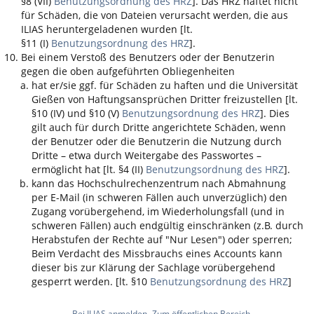
§8 (VII)
Benutzungsordnung des HRZ
]. Das HRZ haftet nicht
für Schäden, die von Dateien verursacht werden, die aus
ILIAS
heruntergeladenen wurden [lt.
§11 (I)
Benutzungsordnung des HRZ
].
Bei einem Verstoß des Benutzers oder der Benutzerin
gegen die oben aufgeführten Obliegenheiten
hat er/sie ggf. für Schäden zu haften und die Universität
Gießen von Haftungsansprüchen Dritter freizustellen [lt.
§10 (IV) und §10 (V)
Benutzungsordnung des HRZ
]. Dies
gilt auch für durch Dritte angerichtete Schäden, wenn
der Benutzer oder die Benutzerin die Nutzung durch
Dritte – etwa durch Weitergabe des Passwortes –
ermöglicht hat [lt. §4 (II)
Benutzungsordnung des HRZ
].
kann das Hochschulrechenzentrum nach Abmahnung
per E-Mail (in schweren Fällen auch unverzüglich) den
Zugang vorübergehend, im Wiederholungsfall (und in
schweren Fällen) auch endgültig einschränken (z.B. durch
Herabstufen der Rechte auf "Nur Lesen") oder sperren;
Beim Verdacht des Missbrauchs eines Accounts kann
dieser bis zur Klärung der Sachlage vorübergehend
gesperrt werden. [lt. §10
Benutzungsordnung des HRZ
]
Bei ILIAS anmelden
Zum öffentlichen Bereich