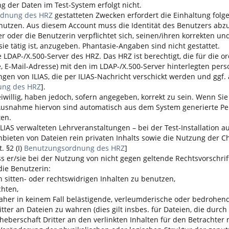
g der Daten im Test-System erfolgt nicht.
rdnung des HRZ
gestatteten Zwecken erfordert die Einhaltung folge
utzen. Aus diesem Account muss die Identität des Benutzers abzul
er oder die Benutzerin verpflichtet sich, seinen/ihren korrekten
sie tätig ist, anzugeben. Phantasie-Angaben sind nicht gestattet.
die LDAP-/X.500-Server des HRZ. Das HRZ ist berechtigt, die für d
E-Mail-Adresse) mit den im LDAP-/X.500-Server hinterlegten per
ungen von
ILIAS
, die per
ILIAS
-Nachricht verschickt werden und ggf. 
ung des HRZ
].
iwillig, haben jedoch, sofern angegeben, korrekt zu sein. Wenn Sie
 Ausnahme hiervon sind automatisch aus dem System generierte Pers
ten.
ILIAS
verwalteten Lehrveranstaltungen – bei der Test-Installatio
 Anbieten von Dateien rein privaten Inhalts sowie die Nutzung der
. §2 (I)
Benutzungsordnung des HRZ
]
s er/sie bei der Nutzung von nicht gegen geltende Rechtsvorschriften
die Benutzerin:
sitten- oder rechtswidrigen Inhalten zu benutzen,
chten,
aher in keinem Fall belästigende, verleumderische oder bedrohende
r an Dateien zu wahren (dies gilt insbes. für Dateien, die durch 
rheberschaft Dritter an den verlinkten Inhalten für den Betrachter n