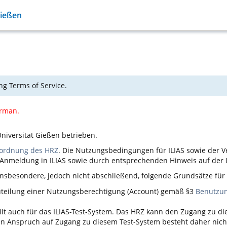
Gießen
ng Terms of Service.
erman.
niversität Gießen betrieben.
ordnung des HRZ
. Die Nutzungsbedingungen für
ILIAS
sowie der V
n Anmeldung in
ILIAS
sowie durch entsprechenden Hinweis auf der L
nsbesondere, jedoch nicht abschließend, folgende Grundsätze fü
Zuteilung einer Nutzungsberechtigung (Account) gemäß §3
Benutzu
ilt auch für das
ILIAS
-Test-System. Das HRZ kann den Zugang zu d
 ein Anspruch auf Zugang zu diesem Test-System besteht daher nich