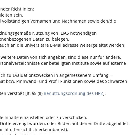
nder Richtlinien:
eiten sein.
 und vollständigen Vornamen und Nachnamen sowie den/die
ie ordnungsgemäße Nutzung von
ILIAS
notwendigen
sonenbezogenen Daten zu belegen.
auch an die universitäre E-Mailadresse weitergeleitet werden
 weitere Daten von sich angeben, sind diese nur für andere,
onalverzeichnisse der beteiligten Institute sowie auf externe
n auch zu Evaluationszwecken in angemessenem Umfang –
 Chat bzw. Pinnwand- und Profil-Funktionen sowie des Schwarzen
 verstößt [lt. §5 (II)
Benutzungsordnung des HRZ
].
 Inhalte einzustellen oder zu verschicken,
Dritte erzeugt wurden, oder Bilder, auf denen Dritte abgebildet
icht offensichtlich erkennbar ist);