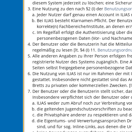
diesem System jederzeit zu löschen; eine Sicherun
Eine Nutzung zu den nach §2 (I) der
Benutzungso
Jeder Nutzer darf genau einen Account in
ILIAS
n
Bei
ILIAS
besteht Klarnamen-Pflicht. Der Benutz
korrekte(n) Fachbereiche/Institute, an denen er/
Im Regelfall erfolgt die Authentisierung über 
personenbezogenen Daten (Vor- und Nachname, 
Der Benutzer oder die Benutzerin hat die Mitteil
regelmäßig zu lesen [lt. §4 (I) 11.
Benutzungsordn
Alle anderen Angaben zu Ihrer Person erfolgen fre
registrierte Nutzer des Systems zugänglich. Eine
Seiten selbst freigegebene personenbezogene Da
Die Nutzung von
ILIAS
ist nur im Rahmen der mit
gestattet. Insbesondere nicht gestattet sind das
Bretts zu privaten oder kommerziellen Zwecken. [lt
Der Benutzer oder die Benutzerin stellt sicher, das
Insbesondere verpflichtet sich der Benutzer oder 
ILIAS
weder zum Abruf noch zur Verbreitung von 
die geltenden Jugendschutzvorschriften zu bea
die Privatsphäre anderer zu respektieren und d
die Eigentums- und Verwertungsansprüchen Dritte
sind, und für sog. Inline-Links, aus denen die U