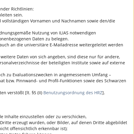
nder Richtlinien:
eiten sein.
 und vollständigen Vornamen und Nachnamen sowie den/die
ie ordnungsgemäße Nutzung von
ILIAS
notwendigen
sonenbezogenen Daten zu belegen.
auch an die universitäre E-Mailadresse weitergeleitet werden
 weitere Daten von sich angeben, sind diese nur für andere,
onalverzeichnisse der beteiligten Institute sowie auf externe
n auch zu Evaluationszwecken in angemessenem Umfang –
 Chat bzw. Pinnwand- und Profil-Funktionen sowie des Schwarzen
 verstößt [lt. §5 (II)
Benutzungsordnung des HRZ
].
 Inhalte einzustellen oder zu verschicken,
Dritte erzeugt wurden, oder Bilder, auf denen Dritte abgebildet
icht offensichtlich erkennbar ist);