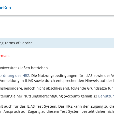
Gießen
ng Terms of Service.
erman.
niversität Gießen betrieben.
ordnung des HRZ
. Die Nutzungsbedingungen für
ILIAS
sowie der V
n Anmeldung in
ILIAS
sowie durch entsprechenden Hinweis auf der L
nsbesondere, jedoch nicht abschließend, folgende Grundsätze fü
Zuteilung einer Nutzungsberechtigung (Account) gemäß §3
Benutzu
ilt auch für das
ILIAS
-Test-System. Das HRZ kann den Zugang zu d
 ein Anspruch auf Zugang zu diesem Test-System besteht daher nich