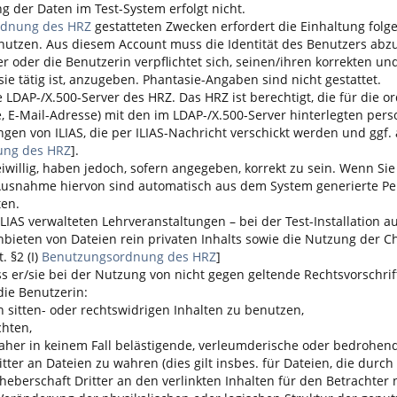
g der Daten im Test-System erfolgt nicht.
rdnung des HRZ
gestatteten Zwecken erfordert die Einhaltung folge
utzen. Aus diesem Account muss die Identität des Benutzers abzul
er oder die Benutzerin verpflichtet sich, seinen/ihren korrekten
sie tätig ist, anzugeben. Phantasie-Angaben sind nicht gestattet.
die LDAP-/X.500-Server des HRZ. Das HRZ ist berechtigt, die für d
E-Mail-Adresse) mit den im LDAP-/X.500-Server hinterlegten per
ungen von
ILIAS
, die per
ILIAS
-Nachricht verschickt werden und ggf. 
ung des HRZ
].
iwillig, haben jedoch, sofern angegeben, korrekt zu sein. Wenn Sie
 Ausnahme hiervon sind automatisch aus dem System generierte Pers
ten.
ILIAS
verwalteten Lehrveranstaltungen – bei der Test-Installatio
 Anbieten von Dateien rein privaten Inhalts sowie die Nutzung der
. §2 (I)
Benutzungsordnung des HRZ
]
s er/sie bei der Nutzung von nicht gegen geltende Rechtsvorschriften
die Benutzerin:
sitten- oder rechtswidrigen Inhalten zu benutzen,
chten,
aher in keinem Fall belästigende, verleumderische oder bedrohende
r an Dateien zu wahren (dies gilt insbes. für Dateien, die durch 
rheberschaft Dritter an den verlinkten Inhalten für den Betrachter n