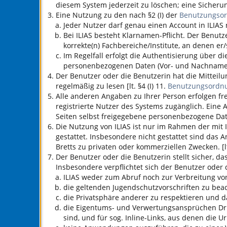
diesem System jederzeit zu löschen; eine Sicherun
Eine Nutzung zu den nach §2 (I) der
Benutzungso
Jeder Nutzer darf genau einen Account in
ILIAS
n
Bei
ILIAS
besteht Klarnamen-Pflicht. Der Benutz
korrekte(n) Fachbereiche/Institute, an denen er/
Im Regelfall erfolgt die Authentisierung über 
personenbezogenen Daten (Vor- und Nachname, 
Der Benutzer oder die Benutzerin hat die Mitteil
regelmäßig zu lesen [lt. §4 (I) 11.
Benutzungsordn
Alle anderen Angaben zu Ihrer Person erfolgen fre
registrierte Nutzer des Systems zugänglich. Eine
Seiten selbst freigegebene personenbezogene Da
Die Nutzung von
ILIAS
ist nur im Rahmen der mit
gestattet. Insbesondere nicht gestattet sind das
Bretts zu privaten oder kommerziellen Zwecken. [lt
Der Benutzer oder die Benutzerin stellt sicher, das
Insbesondere verpflichtet sich der Benutzer oder 
ILIAS
weder zum Abruf noch zur Verbreitung von 
die geltenden Jugendschutzvorschriften zu bea
die Privatsphäre anderer zu respektieren und d
die Eigentums- und Verwertungsansprüchen Dritte
sind, und für sog. Inline-Links, aus denen die U