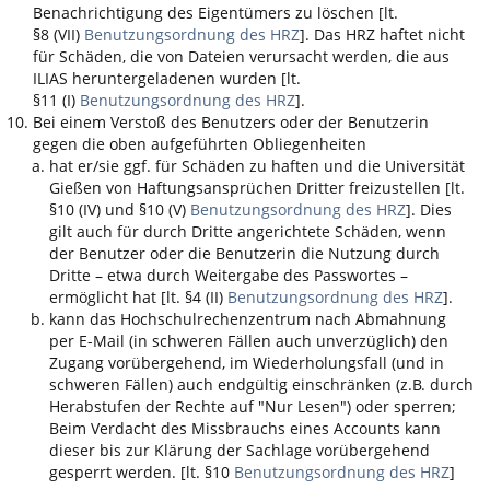
Benachrichtigung des Eigentümers zu löschen [lt.
§8 (VII)
Benutzungsordnung des HRZ
]. Das HRZ haftet nicht
für Schäden, die von Dateien verursacht werden, die aus
ILIAS
heruntergeladenen wurden [lt.
§11 (I)
Benutzungsordnung des HRZ
].
Bei einem Verstoß des Benutzers oder der Benutzerin
gegen die oben aufgeführten Obliegenheiten
hat er/sie ggf. für Schäden zu haften und die Universität
Gießen von Haftungsansprüchen Dritter freizustellen [lt.
§10 (IV) und §10 (V)
Benutzungsordnung des HRZ
]. Dies
gilt auch für durch Dritte angerichtete Schäden, wenn
der Benutzer oder die Benutzerin die Nutzung durch
Dritte – etwa durch Weitergabe des Passwortes –
ermöglicht hat [lt. §4 (II)
Benutzungsordnung des HRZ
].
kann das Hochschulrechenzentrum nach Abmahnung
per E-Mail (in schweren Fällen auch unverzüglich) den
Zugang vorübergehend, im Wiederholungsfall (und in
schweren Fällen) auch endgültig einschränken (z.B. durch
Herabstufen der Rechte auf "Nur Lesen") oder sperren;
Beim Verdacht des Missbrauchs eines Accounts kann
dieser bis zur Klärung der Sachlage vorübergehend
gesperrt werden. [lt. §10
Benutzungsordnung des HRZ
]