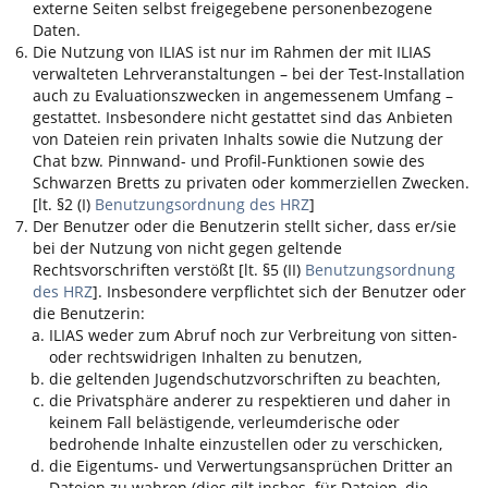
externe Seiten selbst freigegebene personenbezogene
Daten.
Die Nutzung von
ILIAS
ist nur im Rahmen der mit
ILIAS
verwalteten Lehrveranstaltungen – bei der Test-Installation
auch zu Evaluationszwecken in angemessenem Umfang –
gestattet. Insbesondere nicht gestattet sind das Anbieten
von Dateien rein privaten Inhalts sowie die Nutzung der
Chat bzw. Pinnwand- und Profil-Funktionen sowie des
Schwarzen Bretts zu privaten oder kommerziellen Zwecken.
[lt. §2 (I)
Benutzungsordnung des HRZ
]
Der Benutzer oder die Benutzerin stellt sicher, dass er/sie
bei der Nutzung von nicht gegen geltende
Rechtsvorschriften verstößt [lt. §5 (II)
Benutzungsordnung
des HRZ
]. Insbesondere verpflichtet sich der Benutzer oder
die Benutzerin:
ILIAS
weder zum Abruf noch zur Verbreitung von sitten-
oder rechtswidrigen Inhalten zu benutzen,
die geltenden Jugendschutzvorschriften zu beachten,
die Privatsphäre anderer zu respektieren und daher in
keinem Fall belästigende, verleumderische oder
bedrohende Inhalte einzustellen oder zu verschicken,
die Eigentums- und Verwertungsansprüchen Dritter an
Dateien zu wahren (dies gilt insbes. für Dateien, die