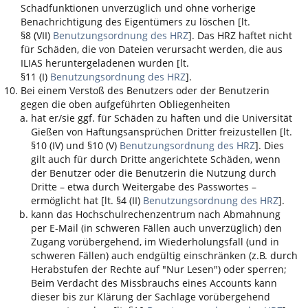
Schadfunktionen unverzüglich und ohne vorherige
Benachrichtigung des Eigentümers zu löschen [lt.
§8 (VII)
Benutzungsordnung des HRZ
]. Das HRZ haftet nicht
für Schäden, die von Dateien verursacht werden, die aus
ILIAS
heruntergeladenen wurden [lt.
§11 (I)
Benutzungsordnung des HRZ
].
Bei einem Verstoß des Benutzers oder der Benutzerin
gegen die oben aufgeführten Obliegenheiten
hat er/sie ggf. für Schäden zu haften und die Universität
Gießen von Haftungsansprüchen Dritter freizustellen [lt.
§10 (IV) und §10 (V)
Benutzungsordnung des HRZ
]. Dies
gilt auch für durch Dritte angerichtete Schäden, wenn
der Benutzer oder die Benutzerin die Nutzung durch
Dritte – etwa durch Weitergabe des Passwortes –
ermöglicht hat [lt. §4 (II)
Benutzungsordnung des HRZ
].
kann das Hochschulrechenzentrum nach Abmahnung
per E-Mail (in schweren Fällen auch unverzüglich) den
Zugang vorübergehend, im Wiederholungsfall (und in
schweren Fällen) auch endgültig einschränken (z.B. durch
Herabstufen der Rechte auf "Nur Lesen") oder sperren;
Beim Verdacht des Missbrauchs eines Accounts kann
dieser bis zur Klärung der Sachlage vorübergehend