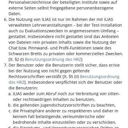
Personalverzeichnisse der beteiligten Institute sowie auf
externe Seiten selbst freigegebene personenbezogene
Daten.
Die Nutzung von
ILIAS
ist nur im Rahmen der mit
ILIAS
verwalteten Lehrveranstaltungen – bei der Test-Installation
auch zu Evaluationszwecken in angemessenem Umfang –
gestattet. Insbesondere nicht gestattet sind das Anbieten
von Dateien rein privaten Inhalts sowie die Nutzung der
Chat bzw. Pinnwand- und Profil-Funktionen sowie des
Schwarzen Bretts zu privaten oder kommerziellen Zwecken.
[lt. §2 (I)
Benutzungsordnung des HRZ
]
Der Benutzer oder die Benutzerin stellt sicher, dass er/sie
bei der Nutzung von nicht gegen geltende
Rechtsvorschriften verstößt [lt. §5 (II)
Benutzungsordnung
des HRZ
]. Insbesondere verpflichtet sich der Benutzer oder
die Benutzerin:
ILIAS
weder zum Abruf noch zur Verbreitung von sitten-
oder rechtswidrigen Inhalten zu benutzen,
die geltenden Jugendschutzvorschriften zu beachten,
die Privatsphäre anderer zu respektieren und daher in
keinem Fall belästigende, verleumderische oder
bedrohende Inhalte einzustellen oder zu verschicken,
die Eigentums- und Verwertungsansprüchen Dritter an