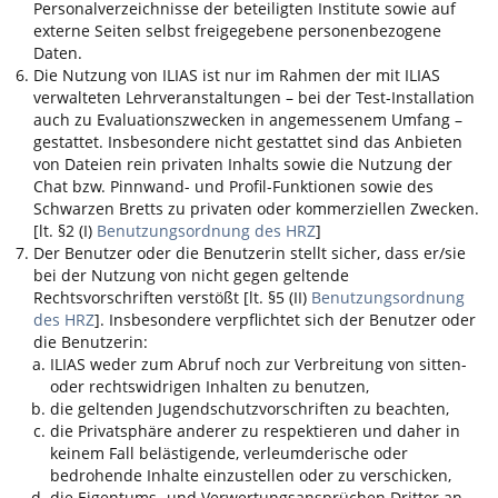
Personalverzeichnisse der beteiligten Institute sowie auf
externe Seiten selbst freigegebene personenbezogene
Daten.
Die Nutzung von
ILIAS
ist nur im Rahmen der mit
ILIAS
verwalteten Lehrveranstaltungen – bei der Test-Installation
auch zu Evaluationszwecken in angemessenem Umfang –
gestattet. Insbesondere nicht gestattet sind das Anbieten
von Dateien rein privaten Inhalts sowie die Nutzung der
Chat bzw. Pinnwand- und Profil-Funktionen sowie des
Schwarzen Bretts zu privaten oder kommerziellen Zwecken.
[lt. §2 (I)
Benutzungsordnung des HRZ
]
Der Benutzer oder die Benutzerin stellt sicher, dass er/sie
bei der Nutzung von nicht gegen geltende
Rechtsvorschriften verstößt [lt. §5 (II)
Benutzungsordnung
des HRZ
]. Insbesondere verpflichtet sich der Benutzer oder
die Benutzerin:
ILIAS
weder zum Abruf noch zur Verbreitung von sitten-
oder rechtswidrigen Inhalten zu benutzen,
die geltenden Jugendschutzvorschriften zu beachten,
die Privatsphäre anderer zu respektieren und daher in
keinem Fall belästigende, verleumderische oder
bedrohende Inhalte einzustellen oder zu verschicken,
die Eigentums- und Verwertungsansprüchen Dritter an