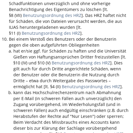
Schadfunktionen unverzüglich und ohne vorherige
Benachrichtigung des Eigentümers zu löschen [lt.
§8 (VII)
Benutzungsordnung des HRZ
]. Das HRZ haftet nicht
für Schäden, die von Dateien verursacht werden, die aus
ILIAS
heruntergeladenen wurden [lt.
§11 (I)
Benutzungsordnung des HRZ
].
Bei einem Verstoß des Benutzers oder der Benutzerin
gegen die oben aufgeführten Obliegenheiten
hat er/sie ggf. für Schäden zu haften und die Universität
Gießen von Haftungsansprüchen Dritter freizustellen [lt.
§10 (IV) und §10 (V)
Benutzungsordnung des HRZ
]. Dies
gilt auch für durch Dritte angerichtete Schäden, wenn
der Benutzer oder die Benutzerin die Nutzung durch
Dritte – etwa durch Weitergabe des Passwortes –
ermöglicht hat [lt. §4 (II)
Benutzungsordnung des HRZ
].
kann das Hochschulrechenzentrum nach Abmahnung
per E-Mail (in schweren Fällen auch unverzüglich) den
Zugang vorübergehend, im Wiederholungsfall (und in
schweren Fällen) auch endgültig einschränken (z.B. durch
Herabstufen der Rechte auf "Nur Lesen") oder sperren;
Beim Verdacht des Missbrauchs eines Accounts kann
dieser bis zur Klärung der Sachlage vorübergehend