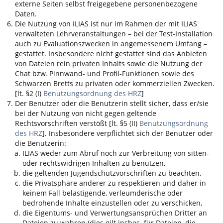
externe Seiten selbst freigegebene personenbezogene
Daten.
Die Nutzung von
ILIAS
ist nur im Rahmen der mit
ILIAS
verwalteten Lehrveranstaltungen – bei der Test-Installation
auch zu Evaluationszwecken in angemessenem Umfang –
gestattet. Insbesondere nicht gestattet sind das Anbieten
von Dateien rein privaten Inhalts sowie die Nutzung der
Chat bzw. Pinnwand- und Profil-Funktionen sowie des
Schwarzen Bretts zu privaten oder kommerziellen Zwecken.
[lt. §2 (I)
Benutzungsordnung des HRZ
]
Der Benutzer oder die Benutzerin stellt sicher, dass er/sie
bei der Nutzung von nicht gegen geltende
Rechtsvorschriften verstößt [lt. §5 (II)
Benutzungsordnung
des HRZ
]. Insbesondere verpflichtet sich der Benutzer oder
die Benutzerin:
ILIAS
weder zum Abruf noch zur Verbreitung von sitten-
oder rechtswidrigen Inhalten zu benutzen,
die geltenden Jugendschutzvorschriften zu beachten,
die Privatsphäre anderer zu respektieren und daher in
keinem Fall belästigende, verleumderische oder
bedrohende Inhalte einzustellen oder zu verschicken,
die Eigentums- und Verwertungsansprüchen Dritter an
Dateien zu wahren (dies gilt insbes. für Dateien, die