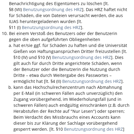
Benachrichtigung des Eigentümers zu löschen [lt.
§8 (VII)
Benutzungsordnung des HRZ
]. Das HRZ haftet nicht
für Schäden, die von Dateien verursacht werden, die aus
ILIAS
heruntergeladenen wurden [lt.
§11 (I)
Benutzungsordnung des HRZ
].
Bei einem Verstoß des Benutzers oder der Benutzerin
gegen die oben aufgeführten Obliegenheiten
hat er/sie ggf. für Schäden zu haften und die Universität
Gießen von Haftungsansprüchen Dritter freizustellen [lt.
§10 (IV) und §10 (V)
Benutzungsordnung des HRZ
]. Dies
gilt auch für durch Dritte angerichtete Schäden, wenn
der Benutzer oder die Benutzerin die Nutzung durch
Dritte – etwa durch Weitergabe des Passwortes –
ermöglicht hat [lt. §4 (II)
Benutzungsordnung des HRZ
].
kann das Hochschulrechenzentrum nach Abmahnung
per E-Mail (in schweren Fällen auch unverzüglich) den
Zugang vorübergehend, im Wiederholungsfall (und in
schweren Fällen) auch endgültig einschränken (z.B. durch
Herabstufen der Rechte auf "Nur Lesen") oder sperren;
Beim Verdacht des Missbrauchs eines Accounts kann
dieser bis zur Klärung der Sachlage vorübergehend
gesperrt werden. [lt. §10
Benutzungsordnung des HRZ
]