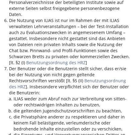
Personalverzeichnisse der beteiligten Institute sowie auf
externe Seiten selbst freigegebene personenbezogene
Daten.
Die Nutzung von
ILIAS
ist nur im Rahmen der mit
ILIAS
verwalteten Lehrveranstaltungen – bei der Test-Installation
auch zu Evaluationszwecken in angemessenem Umfang –
gestattet. Insbesondere nicht gestattet sind das Anbieten
von Dateien rein privaten Inhalts sowie die Nutzung der
Chat bzw. Pinnwand- und Profil-Funktionen sowie des
Schwarzen Bretts zu privaten oder kommerziellen Zwecken.
[lt. §2 (I)
Benutzungsordnung des HRZ
]
Der Benutzer oder die Benutzerin stellt sicher, dass er/sie
bei der Nutzung von nicht gegen geltende
Rechtsvorschriften verstößt [lt. §5 (II)
Benutzungsordnung
des HRZ
]. Insbesondere verpflichtet sich der Benutzer oder
die Benutzerin:
ILIAS
weder zum Abruf noch zur Verbreitung von sitten-
oder rechtswidrigen Inhalten zu benutzen,
die geltenden Jugendschutzvorschriften zu beachten,
die Privatsphäre anderer zu respektieren und daher in
keinem Fall belästigende, verleumderische oder
bedrohende Inhalte einzustellen oder zu verschicken,
die Eigentums- und Verwertungsansprüchen Dritter an