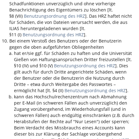
Schadfunktionen unverzüglich und ohne vorherige
Benachrichtigung des Eigentümers zu löschen [lt.
§8 (VII)
Benutzungsordnung des HRZ
]. Das HRZ haftet nicht
für Schäden, die von Dateien verursacht werden, die aus
ILIAS
heruntergeladenen wurden [lt.
§11 (I)
Benutzungsordnung des HRZ
].
Bei einem Verstoß des Benutzers oder der Benutzerin
gegen die oben aufgeführten Obliegenheiten
hat er/sie ggf. für Schäden zu haften und die Universität
Gießen von Haftungsansprüchen Dritter freizustellen [lt.
§10 (IV) und §10 (V)
Benutzungsordnung des HRZ
]. Dies
gilt auch für durch Dritte angerichtete Schäden, wenn
der Benutzer oder die Benutzerin die Nutzung durch
Dritte – etwa durch Weitergabe des Passwortes –
ermöglicht hat [lt. §4 (II)
Benutzungsordnung des HRZ
].
kann das Hochschulrechenzentrum nach Abmahnung
per E-Mail (in schweren Fällen auch unverzüglich) den
Zugang vorübergehend, im Wiederholungsfall (und in
schweren Fällen) auch endgültig einschränken (z.B. durch
Herabstufen der Rechte auf "Nur Lesen") oder sperren;
Beim Verdacht des Missbrauchs eines Accounts kann
dieser bis zur Klärung der Sachlage vorübergehend