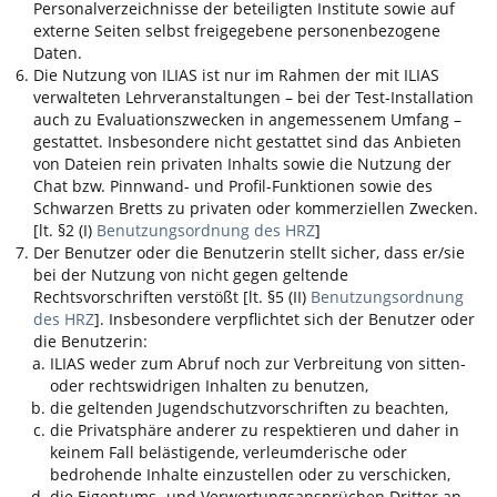
Personalverzeichnisse der beteiligten Institute sowie auf
externe Seiten selbst freigegebene personenbezogene
Daten.
Die Nutzung von
ILIAS
ist nur im Rahmen der mit
ILIAS
verwalteten Lehrveranstaltungen – bei der Test-Installation
auch zu Evaluationszwecken in angemessenem Umfang –
gestattet. Insbesondere nicht gestattet sind das Anbieten
von Dateien rein privaten Inhalts sowie die Nutzung der
Chat bzw. Pinnwand- und Profil-Funktionen sowie des
Schwarzen Bretts zu privaten oder kommerziellen Zwecken.
[lt. §2 (I)
Benutzungsordnung des HRZ
]
Der Benutzer oder die Benutzerin stellt sicher, dass er/sie
bei der Nutzung von nicht gegen geltende
Rechtsvorschriften verstößt [lt. §5 (II)
Benutzungsordnung
des HRZ
]. Insbesondere verpflichtet sich der Benutzer oder
die Benutzerin:
ILIAS
weder zum Abruf noch zur Verbreitung von sitten-
oder rechtswidrigen Inhalten zu benutzen,
die geltenden Jugendschutzvorschriften zu beachten,
die Privatsphäre anderer zu respektieren und daher in
keinem Fall belästigende, verleumderische oder
bedrohende Inhalte einzustellen oder zu verschicken,
die Eigentums- und Verwertungsansprüchen Dritter an