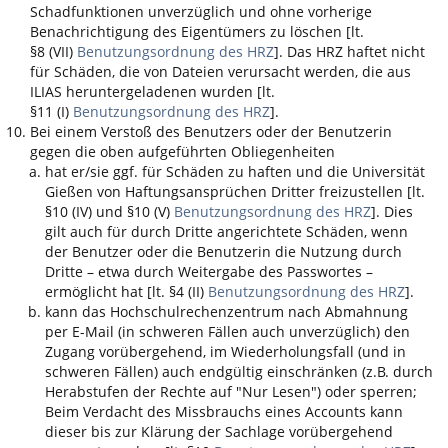
Schadfunktionen unverzüglich und ohne vorherige
Benachrichtigung des Eigentümers zu löschen [lt.
§8 (VII)
Benutzungsordnung des HRZ
]. Das HRZ haftet nicht
für Schäden, die von Dateien verursacht werden, die aus
ILIAS
heruntergeladenen wurden [lt.
§11 (I)
Benutzungsordnung des HRZ
].
Bei einem Verstoß des Benutzers oder der Benutzerin
gegen die oben aufgeführten Obliegenheiten
hat er/sie ggf. für Schäden zu haften und die Universität
Gießen von Haftungsansprüchen Dritter freizustellen [lt.
§10 (IV) und §10 (V)
Benutzungsordnung des HRZ
]. Dies
gilt auch für durch Dritte angerichtete Schäden, wenn
der Benutzer oder die Benutzerin die Nutzung durch
Dritte – etwa durch Weitergabe des Passwortes –
ermöglicht hat [lt. §4 (II)
Benutzungsordnung des HRZ
].
kann das Hochschulrechenzentrum nach Abmahnung
per E-Mail (in schweren Fällen auch unverzüglich) den
Zugang vorübergehend, im Wiederholungsfall (und in
schweren Fällen) auch endgültig einschränken (z.B. durch
Herabstufen der Rechte auf "Nur Lesen") oder sperren;
Beim Verdacht des Missbrauchs eines Accounts kann
dieser bis zur Klärung der Sachlage vorübergehend