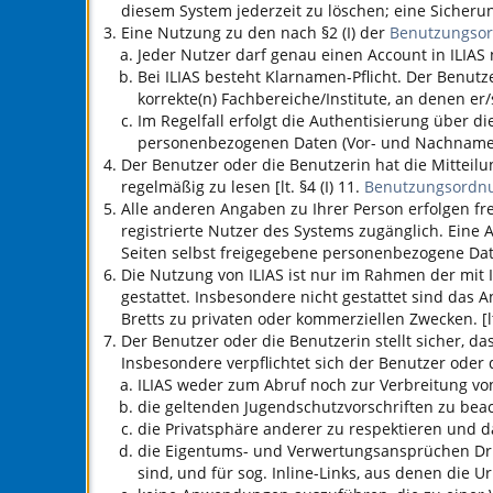
diesem System jederzeit zu löschen; eine Sicherun
Eine Nutzung zu den nach §2 (I) der
Benutzungso
Jeder Nutzer darf genau einen Account in
ILIAS
n
Bei
ILIAS
besteht Klarnamen-Pflicht. Der Benutz
korrekte(n) Fachbereiche/Institute, an denen er/
Im Regelfall erfolgt die Authentisierung über 
personenbezogenen Daten (Vor- und Nachname, 
Der Benutzer oder die Benutzerin hat die Mitteil
regelmäßig zu lesen [lt. §4 (I) 11.
Benutzungsordn
Alle anderen Angaben zu Ihrer Person erfolgen fre
registrierte Nutzer des Systems zugänglich. Eine
Seiten selbst freigegebene personenbezogene Da
Die Nutzung von
ILIAS
ist nur im Rahmen der mit
gestattet. Insbesondere nicht gestattet sind das
Bretts zu privaten oder kommerziellen Zwecken. [lt
Der Benutzer oder die Benutzerin stellt sicher, das
Insbesondere verpflichtet sich der Benutzer oder 
ILIAS
weder zum Abruf noch zur Verbreitung von 
die geltenden Jugendschutzvorschriften zu bea
die Privatsphäre anderer zu respektieren und d
die Eigentums- und Verwertungsansprüchen Dritte
sind, und für sog. Inline-Links, aus denen die U