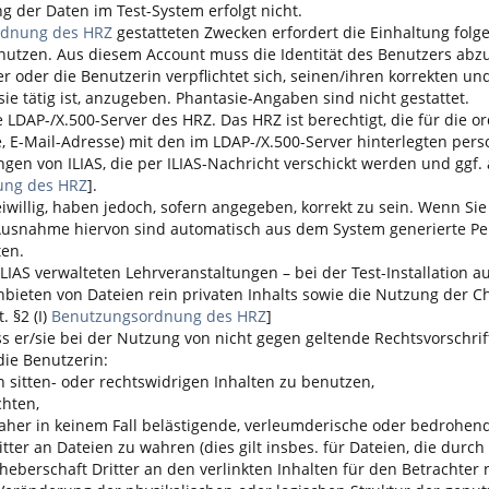
g der Daten im Test-System erfolgt nicht.
rdnung des HRZ
gestatteten Zwecken erfordert die Einhaltung folge
utzen. Aus diesem Account muss die Identität des Benutzers abzul
er oder die Benutzerin verpflichtet sich, seinen/ihren korrekten
sie tätig ist, anzugeben. Phantasie-Angaben sind nicht gestattet.
die LDAP-/X.500-Server des HRZ. Das HRZ ist berechtigt, die für d
E-Mail-Adresse) mit den im LDAP-/X.500-Server hinterlegten per
ungen von
ILIAS
, die per
ILIAS
-Nachricht verschickt werden und ggf. 
ung des HRZ
].
iwillig, haben jedoch, sofern angegeben, korrekt zu sein. Wenn Sie
 Ausnahme hiervon sind automatisch aus dem System generierte Pers
ten.
ILIAS
verwalteten Lehrveranstaltungen – bei der Test-Installatio
 Anbieten von Dateien rein privaten Inhalts sowie die Nutzung der
. §2 (I)
Benutzungsordnung des HRZ
]
s er/sie bei der Nutzung von nicht gegen geltende Rechtsvorschriften
die Benutzerin:
sitten- oder rechtswidrigen Inhalten zu benutzen,
chten,
aher in keinem Fall belästigende, verleumderische oder bedrohende
r an Dateien zu wahren (dies gilt insbes. für Dateien, die durch 
rheberschaft Dritter an den verlinkten Inhalten für den Betrachter n