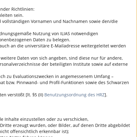
nder Richtlinien:
eiten sein.
 und vollständigen Vornamen und Nachnamen sowie den/die
ie ordnungsgemäße Nutzung von
ILIAS
notwendigen
sonenbezogenen Daten zu belegen.
auch an die universitäre E-Mailadresse weitergeleitet werden
 weitere Daten von sich angeben, sind diese nur für andere,
onalverzeichnisse der beteiligten Institute sowie auf externe
n auch zu Evaluationszwecken in angemessenem Umfang –
 Chat bzw. Pinnwand- und Profil-Funktionen sowie des Schwarzen
 verstößt [lt. §5 (II)
Benutzungsordnung des HRZ
].
 Inhalte einzustellen oder zu verschicken,
Dritte erzeugt wurden, oder Bilder, auf denen Dritte abgebildet
icht offensichtlich erkennbar ist);