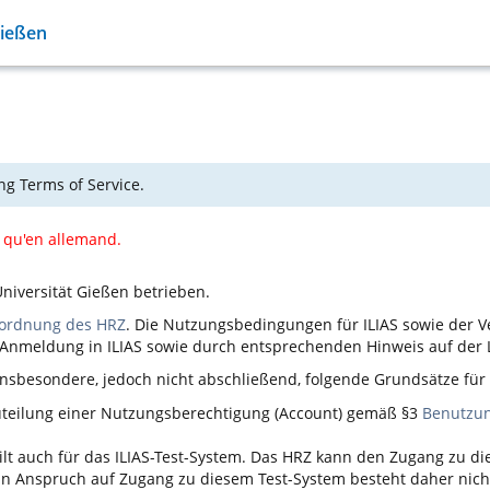
Gießen
ng Terms of Service.
e qu'en allemand.
niversität Gießen betrieben.
ordnung des HRZ
. Die Nutzungsbedingungen für
ILIAS
sowie der V
n Anmeldung in
ILIAS
sowie durch entsprechenden Hinweis auf der L
nsbesondere, jedoch nicht abschließend, folgende Grundsätze fü
Zuteilung einer Nutzungsberechtigung (Account) gemäß §3
Benutzu
ilt auch für das
ILIAS
-Test-System. Das HRZ kann den Zugang zu d
 ein Anspruch auf Zugang zu diesem Test-System besteht daher nich