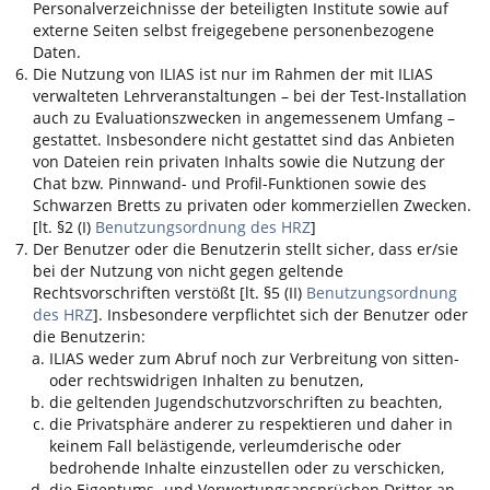
Personalverzeichnisse der beteiligten Institute sowie auf
externe Seiten selbst freigegebene personenbezogene
Daten.
Die Nutzung von
ILIAS
ist nur im Rahmen der mit
ILIAS
verwalteten Lehrveranstaltungen – bei der Test-Installation
auch zu Evaluationszwecken in angemessenem Umfang –
gestattet. Insbesondere nicht gestattet sind das Anbieten
von Dateien rein privaten Inhalts sowie die Nutzung der
Chat bzw. Pinnwand- und Profil-Funktionen sowie des
Schwarzen Bretts zu privaten oder kommerziellen Zwecken.
[lt. §2 (I)
Benutzungsordnung des HRZ
]
Der Benutzer oder die Benutzerin stellt sicher, dass er/sie
bei der Nutzung von nicht gegen geltende
Rechtsvorschriften verstößt [lt. §5 (II)
Benutzungsordnung
des HRZ
]. Insbesondere verpflichtet sich der Benutzer oder
die Benutzerin:
ILIAS
weder zum Abruf noch zur Verbreitung von sitten-
oder rechtswidrigen Inhalten zu benutzen,
die geltenden Jugendschutzvorschriften zu beachten,
die Privatsphäre anderer zu respektieren und daher in
keinem Fall belästigende, verleumderische oder
bedrohende Inhalte einzustellen oder zu verschicken,
die Eigentums- und Verwertungsansprüchen Dritter an