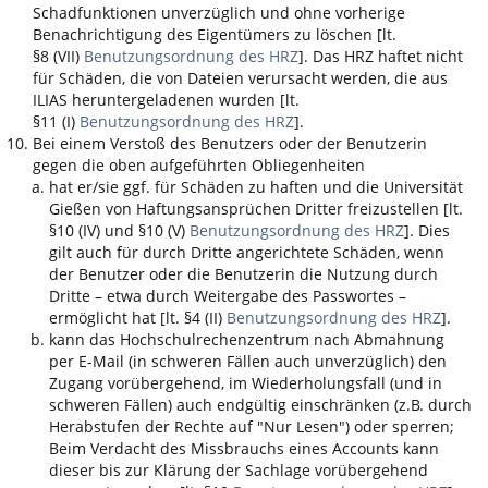
Schadfunktionen unverzüglich und ohne vorherige
Benachrichtigung des Eigentümers zu löschen [lt.
§8 (VII)
Benutzungsordnung des HRZ
]. Das HRZ haftet nicht
für Schäden, die von Dateien verursacht werden, die aus
ILIAS
heruntergeladenen wurden [lt.
§11 (I)
Benutzungsordnung des HRZ
].
Bei einem Verstoß des Benutzers oder der Benutzerin
gegen die oben aufgeführten Obliegenheiten
hat er/sie ggf. für Schäden zu haften und die Universität
Gießen von Haftungsansprüchen Dritter freizustellen [lt.
§10 (IV) und §10 (V)
Benutzungsordnung des HRZ
]. Dies
gilt auch für durch Dritte angerichtete Schäden, wenn
der Benutzer oder die Benutzerin die Nutzung durch
Dritte – etwa durch Weitergabe des Passwortes –
ermöglicht hat [lt. §4 (II)
Benutzungsordnung des HRZ
].
kann das Hochschulrechenzentrum nach Abmahnung
per E-Mail (in schweren Fällen auch unverzüglich) den
Zugang vorübergehend, im Wiederholungsfall (und in
schweren Fällen) auch endgültig einschränken (z.B. durch
Herabstufen der Rechte auf "Nur Lesen") oder sperren;
Beim Verdacht des Missbrauchs eines Accounts kann
dieser bis zur Klärung der Sachlage vorübergehend