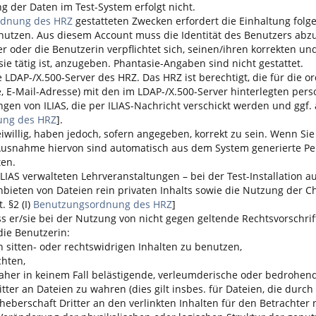
g der Daten im Test-System erfolgt nicht.
rdnung des HRZ
gestatteten Zwecken erfordert die Einhaltung folge
utzen. Aus diesem Account muss die Identität des Benutzers abzul
er oder die Benutzerin verpflichtet sich, seinen/ihren korrekten
sie tätig ist, anzugeben. Phantasie-Angaben sind nicht gestattet.
die LDAP-/X.500-Server des HRZ. Das HRZ ist berechtigt, die für d
E-Mail-Adresse) mit den im LDAP-/X.500-Server hinterlegten per
ungen von
ILIAS
, die per
ILIAS
-Nachricht verschickt werden und ggf. 
ung des HRZ
].
iwillig, haben jedoch, sofern angegeben, korrekt zu sein. Wenn Sie
 Ausnahme hiervon sind automatisch aus dem System generierte Pers
ten.
ILIAS
verwalteten Lehrveranstaltungen – bei der Test-Installatio
 Anbieten von Dateien rein privaten Inhalts sowie die Nutzung der
. §2 (I)
Benutzungsordnung des HRZ
]
s er/sie bei der Nutzung von nicht gegen geltende Rechtsvorschriften
die Benutzerin:
sitten- oder rechtswidrigen Inhalten zu benutzen,
chten,
aher in keinem Fall belästigende, verleumderische oder bedrohende
r an Dateien zu wahren (dies gilt insbes. für Dateien, die durch 
rheberschaft Dritter an den verlinkten Inhalten für den Betrachter n