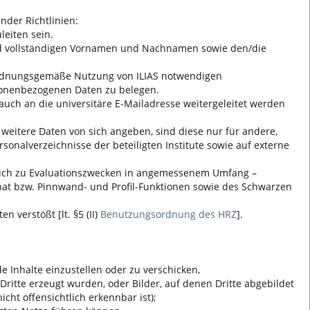
nder Richtlinien:
eiten sein.
 und vollständigen Vornamen und Nachnamen sowie den/die
ie ordnungsgemäße Nutzung von
ILIAS
notwendigen
sonenbezogenen Daten zu belegen.
auch an die universitäre E-Mailadresse weitergeleitet werden
 weitere Daten von sich angeben, sind diese nur für andere,
onalverzeichnisse der beteiligten Institute sowie auf externe
n auch zu Evaluationszwecken in angemessenem Umfang –
 Chat bzw. Pinnwand- und Profil-Funktionen sowie des Schwarzen
 verstößt [lt. §5 (II)
Benutzungsordnung des HRZ
].
 Inhalte einzustellen oder zu verschicken,
Dritte erzeugt wurden, oder Bilder, auf denen Dritte abgebildet
icht offensichtlich erkennbar ist);