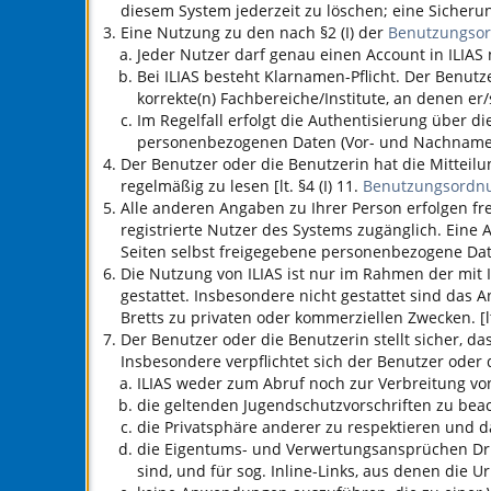
diesem System jederzeit zu löschen; eine Sicherun
Eine Nutzung zu den nach §2 (I) der
Benutzungso
Jeder Nutzer darf genau einen Account in
ILIAS
n
Bei
ILIAS
besteht Klarnamen-Pflicht. Der Benutz
korrekte(n) Fachbereiche/Institute, an denen er/
Im Regelfall erfolgt die Authentisierung über 
personenbezogenen Daten (Vor- und Nachname, 
Der Benutzer oder die Benutzerin hat die Mitteil
regelmäßig zu lesen [lt. §4 (I) 11.
Benutzungsordn
Alle anderen Angaben zu Ihrer Person erfolgen fre
registrierte Nutzer des Systems zugänglich. Eine
Seiten selbst freigegebene personenbezogene Da
Die Nutzung von
ILIAS
ist nur im Rahmen der mit
gestattet. Insbesondere nicht gestattet sind das
Bretts zu privaten oder kommerziellen Zwecken. [lt
Der Benutzer oder die Benutzerin stellt sicher, das
Insbesondere verpflichtet sich der Benutzer oder 
ILIAS
weder zum Abruf noch zur Verbreitung von 
die geltenden Jugendschutzvorschriften zu bea
die Privatsphäre anderer zu respektieren und d
die Eigentums- und Verwertungsansprüchen Dritte
sind, und für sog. Inline-Links, aus denen die U