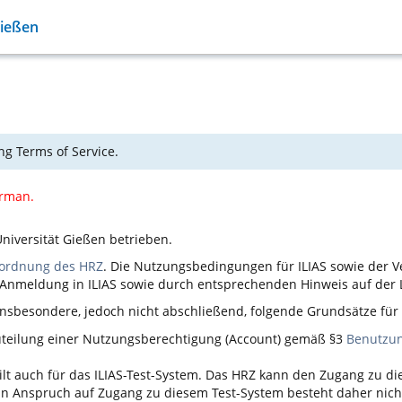
Gießen
ng Terms of Service.
erman.
niversität Gießen betrieben.
ordnung des HRZ
. Die Nutzungsbedingungen für
ILIAS
sowie der V
n Anmeldung in
ILIAS
sowie durch entsprechenden Hinweis auf der L
nsbesondere, jedoch nicht abschließend, folgende Grundsätze fü
Zuteilung einer Nutzungsberechtigung (Account) gemäß §3
Benutzu
ilt auch für das
ILIAS
-Test-System. Das HRZ kann den Zugang zu d
 ein Anspruch auf Zugang zu diesem Test-System besteht daher nich