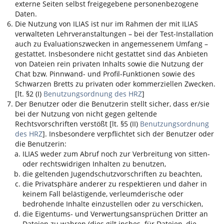
externe Seiten selbst freigegebene personenbezogene
Daten.
Die Nutzung von
ILIAS
ist nur im Rahmen der mit
ILIAS
verwalteten Lehrveranstaltungen – bei der Test-Installation
auch zu Evaluationszwecken in angemessenem Umfang –
gestattet. Insbesondere nicht gestattet sind das Anbieten
von Dateien rein privaten Inhalts sowie die Nutzung der
Chat bzw. Pinnwand- und Profil-Funktionen sowie des
Schwarzen Bretts zu privaten oder kommerziellen Zwecken.
[lt. §2 (I)
Benutzungsordnung des HRZ
]
Der Benutzer oder die Benutzerin stellt sicher, dass er/sie
bei der Nutzung von nicht gegen geltende
Rechtsvorschriften verstößt [lt. §5 (II)
Benutzungsordnung
des HRZ
]. Insbesondere verpflichtet sich der Benutzer oder
die Benutzerin:
ILIAS
weder zum Abruf noch zur Verbreitung von sitten-
oder rechtswidrigen Inhalten zu benutzen,
die geltenden Jugendschutzvorschriften zu beachten,
die Privatsphäre anderer zu respektieren und daher in
keinem Fall belästigende, verleumderische oder
bedrohende Inhalte einzustellen oder zu verschicken,
die Eigentums- und Verwertungsansprüchen Dritter an
Dateien zu wahren (dies gilt insbes. für Dateien, die