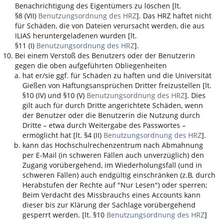
Benachrichtigung des Eigentümers zu löschen [lt.
§8 (VII)
Benutzungsordnung des HRZ
]. Das HRZ haftet nicht
für Schäden, die von Dateien verursacht werden, die aus
ILIAS
heruntergeladenen wurden [lt.
§11 (I)
Benutzungsordnung des HRZ
].
Bei einem Verstoß des Benutzers oder der Benutzerin
gegen die oben aufgeführten Obliegenheiten
hat er/sie ggf. für Schäden zu haften und die Universität
Gießen von Haftungsansprüchen Dritter freizustellen [lt.
§10 (IV) und §10 (V)
Benutzungsordnung des HRZ
]. Dies
gilt auch für durch Dritte angerichtete Schäden, wenn
der Benutzer oder die Benutzerin die Nutzung durch
Dritte – etwa durch Weitergabe des Passwortes –
ermöglicht hat [lt. §4 (II)
Benutzungsordnung des HRZ
].
kann das Hochschulrechenzentrum nach Abmahnung
per E-Mail (in schweren Fällen auch unverzüglich) den
Zugang vorübergehend, im Wiederholungsfall (und in
schweren Fällen) auch endgültig einschränken (z.B. durch
Herabstufen der Rechte auf "Nur Lesen") oder sperren;
Beim Verdacht des Missbrauchs eines Accounts kann
dieser bis zur Klärung der Sachlage vorübergehend
gesperrt werden. [lt. §10
Benutzungsordnung des HRZ
]