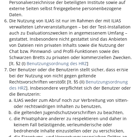
Personalverzeichnisse der beteiligten Institute sowie auf
externe Seiten selbst freigegebene personenbezogene
Daten.
Die Nutzung von
ILIAS
ist nur im Rahmen der mit
ILIAS
verwalteten Lehrveranstaltungen – bei der Test-Installation
auch zu Evaluationszwecken in angemessenem Umfang –
gestattet. Insbesondere nicht gestattet sind das Anbieten
von Dateien rein privaten Inhalts sowie die Nutzung der
Chat bzw. Pinnwand- und Profil-Funktionen sowie des
Schwarzen Bretts zu privaten oder kommerziellen Zwecken.
[lt. §2 (I)
Benutzungsordnung des HRZ
]
Der Benutzer oder die Benutzerin stellt sicher, dass er/sie
bei der Nutzung von nicht gegen geltende
Rechtsvorschriften verstößt [lt. §5 (II)
Benutzungsordnung
des HRZ
]. Insbesondere verpflichtet sich der Benutzer oder
die Benutzerin:
ILIAS
weder zum Abruf noch zur Verbreitung von sitten-
oder rechtswidrigen Inhalten zu benutzen,
die geltenden Jugendschutzvorschriften zu beachten,
die Privatsphäre anderer zu respektieren und daher in
keinem Fall belästigende, verleumderische oder
bedrohende Inhalte einzustellen oder zu verschicken,
die Eigentums- und Verwertungsansprüchen Dritter an