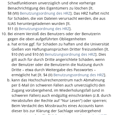
Schadfunktionen unverzüglich und ohne vorherige
Benachrichtigung des Eigentümers zu löschen [lt.
§8 (VII)
Benutzungsordnung des HRZ
]. Das HRZ haftet nicht
für Schäden, die von Dateien verursacht werden, die aus
ILIAS
heruntergeladenen wurden [lt.
§11 (I)
Benutzungsordnung des HRZ
].
Bei einem Verstoß des Benutzers oder der Benutzerin
gegen die oben aufgeführten Obliegenheiten
hat er/sie ggf. für Schäden zu haften und die Universität
Gießen von Haftungsansprüchen Dritter freizustellen [lt.
§10 (IV) und §10 (V)
Benutzungsordnung des HRZ
]. Dies
gilt auch für durch Dritte angerichtete Schäden, wenn
der Benutzer oder die Benutzerin die Nutzung durch
Dritte – etwa durch Weitergabe des Passwortes –
ermöglicht hat [lt. §4 (II)
Benutzungsordnung des HRZ
].
kann das Hochschulrechenzentrum nach Abmahnung
per E-Mail (in schweren Fällen auch unverzüglich) den
Zugang vorübergehend, im Wiederholungsfall (und in
schweren Fällen) auch endgültig einschränken (z.B. durch
Herabstufen der Rechte auf "Nur Lesen") oder sperren;
Beim Verdacht des Missbrauchs eines Accounts kann
dieser bis zur Klärung der Sachlage vorübergehend