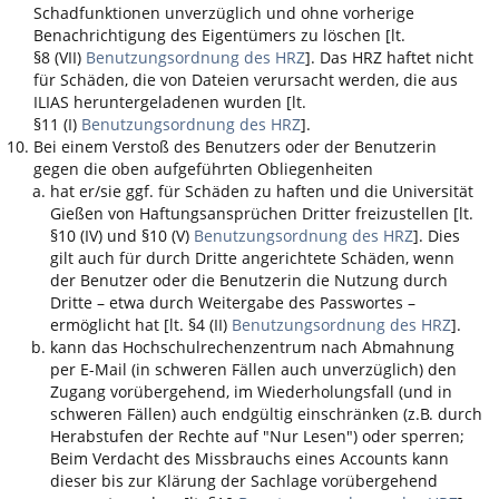
Schadfunktionen unverzüglich und ohne vorherige
Benachrichtigung des Eigentümers zu löschen [lt.
§8 (VII)
Benutzungsordnung des HRZ
]. Das HRZ haftet nicht
für Schäden, die von Dateien verursacht werden, die aus
ILIAS
heruntergeladenen wurden [lt.
§11 (I)
Benutzungsordnung des HRZ
].
Bei einem Verstoß des Benutzers oder der Benutzerin
gegen die oben aufgeführten Obliegenheiten
hat er/sie ggf. für Schäden zu haften und die Universität
Gießen von Haftungsansprüchen Dritter freizustellen [lt.
§10 (IV) und §10 (V)
Benutzungsordnung des HRZ
]. Dies
gilt auch für durch Dritte angerichtete Schäden, wenn
der Benutzer oder die Benutzerin die Nutzung durch
Dritte – etwa durch Weitergabe des Passwortes –
ermöglicht hat [lt. §4 (II)
Benutzungsordnung des HRZ
].
kann das Hochschulrechenzentrum nach Abmahnung
per E-Mail (in schweren Fällen auch unverzüglich) den
Zugang vorübergehend, im Wiederholungsfall (und in
schweren Fällen) auch endgültig einschränken (z.B. durch
Herabstufen der Rechte auf "Nur Lesen") oder sperren;
Beim Verdacht des Missbrauchs eines Accounts kann
dieser bis zur Klärung der Sachlage vorübergehend