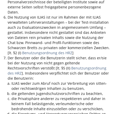
Personalverzeichnisse der beteiligten Institute sowie auf
externe Seiten selbst freigegebene personenbezogene
Daten.
Die Nutzung von
ILIAS
ist nur im Rahmen der mit
ILIAS
verwalteten Lehrveranstaltungen – bei der Test-Installation
auch zu Evaluationszwecken in angemessenem Umfang –
gestattet. Insbesondere nicht gestattet sind das Anbieten
von Dateien rein privaten Inhalts sowie die Nutzung der
Chat bzw. Pinnwand- und Profil-Funktionen sowie des
Schwarzen Bretts zu privaten oder kommerziellen Zwecken.
[lt. §2 (I)
Benutzungsordnung des HRZ
]
Der Benutzer oder die Benutzerin stellt sicher, dass er/sie
bei der Nutzung von nicht gegen geltende
Rechtsvorschriften verstößt [lt. §5 (II)
Benutzungsordnung
des HRZ
]. Insbesondere verpflichtet sich der Benutzer oder
die Benutzerin:
ILIAS
weder zum Abruf noch zur Verbreitung von sitten-
oder rechtswidrigen Inhalten zu benutzen,
die geltenden Jugendschutzvorschriften zu beachten,
die Privatsphäre anderer zu respektieren und daher in
keinem Fall belästigende, verleumderische oder
bedrohende Inhalte einzustellen oder zu verschicken,
die Eigentums- und Verwertungsansprüchen Dritter an