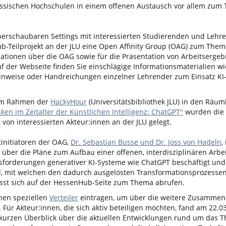
hessischen Hochschulen in einem offenen Austausch vor allem zum
rschaubaren Settings mit interessierten Studierenden und Lehre
b-Teilprojekt an der JLU eine Open Affinity Group (OAG) zum Them
mationen über die OAG sowie für die Präsentation von Arbeitserge
f der Webseite finden Sie einschlägige Informationsmaterialien wi
nweise oder Handreichungen einzelner Lehrender zum Einsatz KI-
 im Rahmen der
HackyHour
(Universitätsbibliothek JLU) in den Räum
ken im Zeitalter der Künstlichen Intelligenz: ChatGPT"
wurden die 
on interessierten Akteur:innen an der JLU gelegt.
initiatoren der OAG,
Dr. Sebastian Busse und Dr. Joss von Hadeln
,
ber die Pläne zum Aufbau einer offenen, interdisziplinären Arbe
sforderungen generativer KI-Systeme wie ChatGPT beschäftigt und
oll, mit welchen den dadurch ausgelösten Transformationsprozesse
sst sich auf der HessenHub-Seite zum Thema abrufen.
inen speziellen
Verteiler
eintragen, um über die weitere Zusammen
Für Akteur:innen, die sich aktiv beteiligen möchten, fand am 22.0
kurzen Überblick über die aktuellen Entwicklungen rund um das 