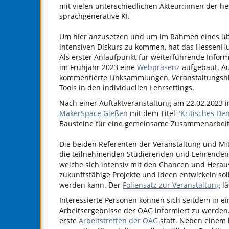
mit vielen unterschiedlichen Akteur:innen der 
sprachgenerative KI.
Um hier anzusetzen und um im Rahmen eines übe
intensiven Diskurs zu kommen, hat das HessenHu
Als erster Anlaufpunkt für weiterführende Infor
im Frühjahr 2023 eine
Webpräsenz
aufgebaut. Au
kommentierte Linksammlungen, Veranstaltungshi
Tools in den individuellen Lehrsettings.
Nach einer Auftaktveranstaltung am 22.02.2023
MakerSpace Gießen
mit dem Titel
"Kritisches Den
Bausteine für eine gemeinsame Zusammenarbeit v
Die beiden Referenten der Veranstaltung und Mit
die teilnehmenden Studierenden und Lehrenden ü
welche sich intensiv mit den Chancen und Herau
zukunftsfähige Projekte und Ideen entwickeln s
werden kann. Der
Foliensatz zur Veranstaltung
lä
Interessierte Personen können sich seitdem in e
Arbeitsergebnisse der OAG informiert zu werden. 
erste
Arbeitstreffen der OAG
statt. Neben einem 