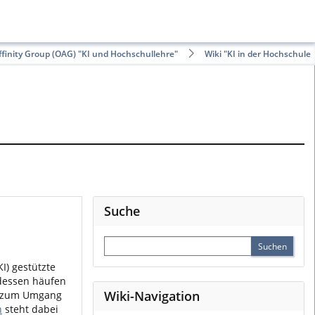
finity Group (OAG) "KI und Hochschullehre"
Wiki "KI in der Hochschule"
Suche
I) gestützte
 dessen häufen
Wiki-Navigation
en zum Umgang
n
steht dabei