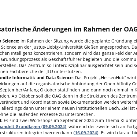
isatorische Änderungen im Rahmen der OA
 Science:
Im Rahmen der Sitzung wurde die geplante Gründung e
Science an der Justus-Liebig-Universität Gießen angesprochen. D
lichen Intelligenz konzentrieren, sondern wird das ganze Feld der
n Gründungsprozess als Geschäftsführer begleiten und die Kommun
erstellen. Das Zentrum soll interdisziplinär ausgerichtet sein und 
enen Fachbereiche der JLU unterstützen.
ndte Informatik und Data Science:
Das Projekt „HessenHub“ wird
wirkungen auf die organisatorische Anbindung der Open Affinity G
 September/Anfang Oktober stattfinden und dann noch einmal in 
en. Ab Oktober soll die OAG dann in die Strukturen des Zentrum
unverändert und Koordination sowie Dokumentation werden weiterhi
llerdings dann unter einem neuen institutionellen Dach. Ziel ist 
 ohne die laufenden Prozesse zu unterbrechen.
4:
Es sind zwei Workshops im September 2024 zum Thema KI unter
ndelt Grundlagen (09.09.2024)
, während der zweite sich an Fort
ehrstrukturen integriert werden kann
(16.09.2024)
. Es wird darauf h