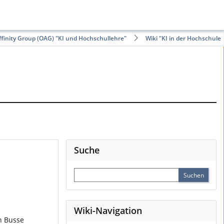
finity Group (OAG) "KI und Hochschullehre"
Wiki "KI in der Hochschule"
Suche
Wiki-Navigation
n Busse