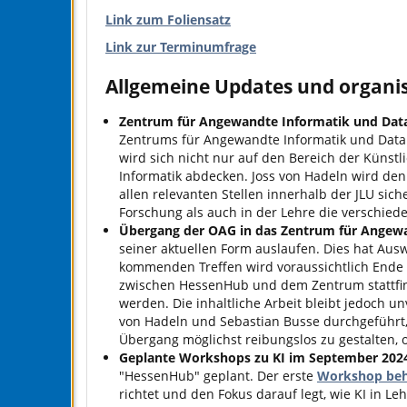
Link zum Foliensatz
Link zur Terminumfrage
Allgemeine Updates und organ
Zentrum für Angewandte Informatik und Data
Zentrums für Angewandte Informatik und Data 
wird sich nicht nur auf den Bereich der Künst
Informatik abdecken. Joss von Hadeln wird de
allen relevanten Stellen innerhalb der JLU sich
Forschung als auch in der Lehre die verschied
Übergang der OAG in das Zentrum für Angewa
seiner aktuellen Form auslaufen. Dies hat Aus
kommenden Treffen wird voraussichtlich Ende
zwischen HessenHub und dem Zentrum stattfind
werden. Die inhaltliche Arbeit bleibt jedoch 
von Hadeln und Sebastian Busse durchgeführt, a
Übergang möglichst reibungslos zu gestalten,
Geplante Workshops zu KI im September 202
"HessenHub" geplant. Der erste
Workshop beha
richtet und den Fokus darauf legt, wie KI in L