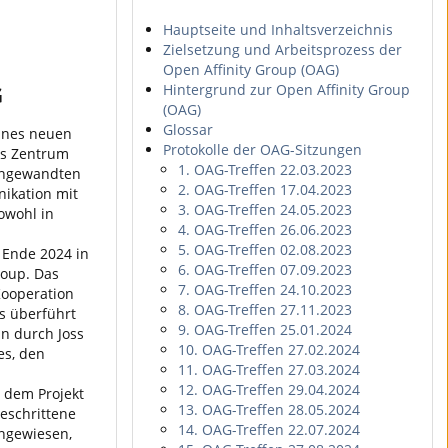
Hauptseite und Inhaltsverzeichnis
Zielsetzung und Arbeitsprozess der
Open Affinity Group (OAG)
Hintergrund zur Open Affinity Group
G
(OAG)
Glossar
ines neuen
Protokolle der OAG-Sitzungen
as Zentrum
1. OAG-Treffen 22.03.2023
 Angewandten
2. OAG-Treffen 17.04.2023
ikation mit
3. OAG-Treffen 24.05.2023
sowohl in
4. OAG-Treffen 26.06.2023
5. OAG-Treffen 02.08.2023
 Ende 2024 in
6. OAG-Treffen 07.09.2023
roup. Das
7. OAG-Treffen 24.10.2023
Kooperation
8. OAG-Treffen 27.11.2023
s überführt
9. OAG-Treffen 25.01.2024
n durch Joss
10. OAG-Treffen 27.02.2024
es, den
11. OAG-Treffen 27.03.2024
12. OAG-Treffen 29.04.2024
 dem Projekt
13. OAG-Treffen 28.05.2024
geschrittene
14. OAG-Treffen 22.07.2024
ingewiesen,