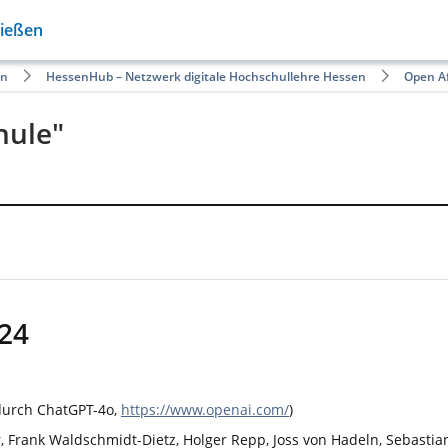
Gießen
en
HessenHub – Netzwerk digitale Hochschullehre Hessen
Open Af
hule"
024
 durch ChatGPT-4o,
https://www.openai.com/
)
, Frank Waldschmidt-Dietz, Holger Repp, Joss von Hadeln, Sebastia