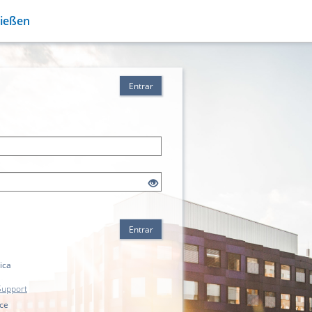
Gießen
Entrar
Entrar
ica
Support
ice