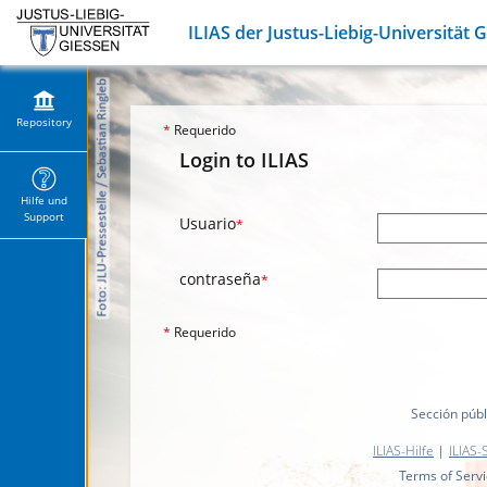
ILIAS der Justus-Liebig-Universität 
Repository
*
Requerido
Login to ILIAS
Hilfe und
Support
Usuario
*
contraseña
*
*
Requerido
Sección públ
ILIAS-Hilfe
|
ILIAS-
Terms of Serv