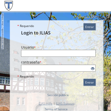
*
Requerido
Entrar
Login to ILIAS
Usuario
*
contraseña
*
*
Requerido
Entrar
Sección pública
ILIAS-Hilfe
|
ILIAS-Support
Terms of Service