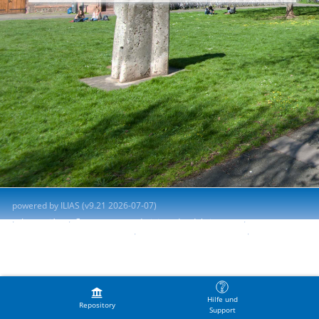
powered by ILIAS (v9.21 2026-07-07)
Impresión
Contactar con administrador del sistema
Accessibility Control Concept
Report Accessibility Issue
Terms of Service
Hilfe und
Repository
Support