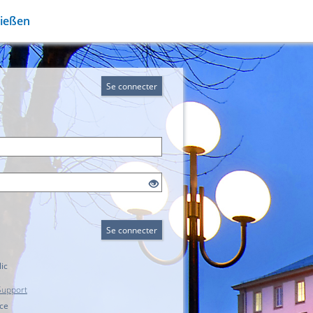
Gießen
Se connecter
Se connecter
ic
Support
ice