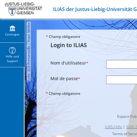
ILIAS der Justus-Liebig-Universität 
Catalogue
*
Champ obligatoire
Login to ILIAS
Hilfe und
Support
Nom d'utilisateur
*
Mot de passe
*
*
Champ obligatoire
Espace Publ
ILIAS-Hilfe
|
ILIAS-
Terms of Serv