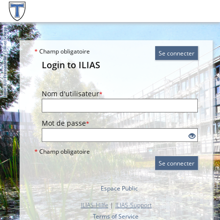
*
Champ obligatoire
Se connecter
Login to ILIAS
Nom d'utilisateur
*
Mot de passe
*
*
Champ obligatoire
Se connecter
Espace Public
ILIAS-Hilfe
|
ILIAS-Support
Terms of Service