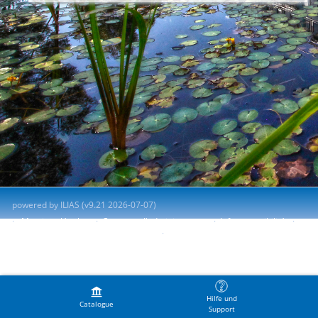
powered by ILIAS (v9.21 2026-07-07)
Mentions légales
Contacter l'administrateur
Info accessibilité
Signaler un problème d'accessibilité
Terms of Service
Hilfe und
Catalogue
Support