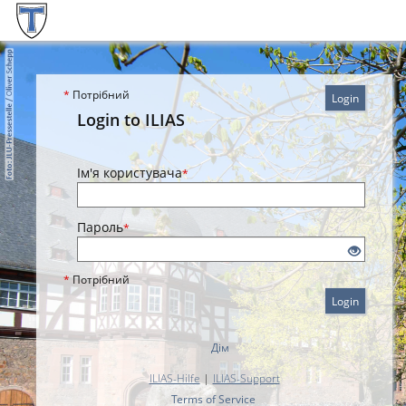
*
Потрібний
Login
Login to ILIAS
Ім'я користувача
*
Пароль
*
*
Потрібний
Login
Дім
ILIAS-Hilfe
|
ILIAS-Support
Terms of Service