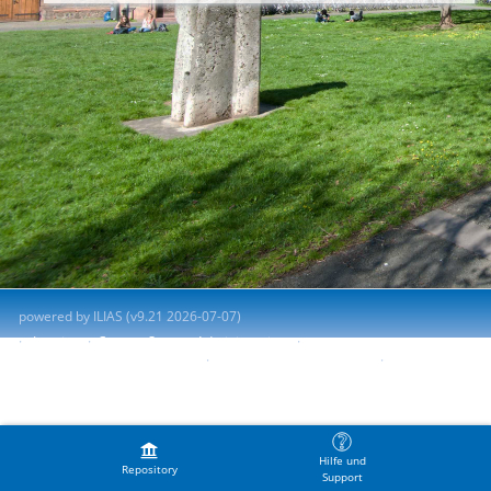
powered by ILIAS (v9.21 2026-07-07)
Imprint
Contact System Administration
Accessibility Control Concept
Report Accessibility Issue
Terms of Service
Hilfe und
Repository
Support