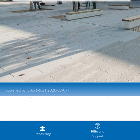
powered by ILIAS (v9.21 2026-07-07)
Impresión
Contactar con administrador del sistema
Accessibility Control Concept
Report Accessibility Issue
Terms of Service
Hilfe und
Repository
Support