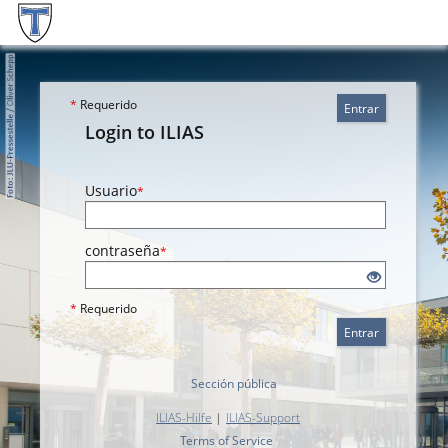
*
Requerido
Entrar
Login to ILIAS
Usuario
*
contraseña
*
*
Requerido
Entrar
Sección pública
ILIAS-Hilfe
|
ILIAS-Support
Terms of Service