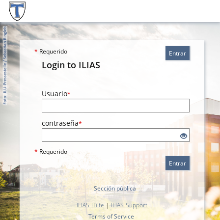
*
Requerido
Entrar
Login to ILIAS
Usuario
*
contraseña
*
*
Requerido
Entrar
Sección pública
ILIAS-Hilfe
|
ILIAS-Support
Terms of Service