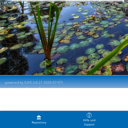
powered by ILIAS (v9.21 2026-07-07)
Imprint
Contact System Administration
Accessibility Control Concept
Report Accessibility Issue
Terms of Service
Hilfe und
Repository
Support