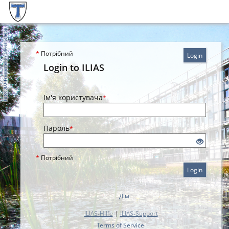
*
Потрібний
Login
Login to ILIAS
Ім'я користувача
*
Пароль
*
*
Потрібний
Login
Дім
ILIAS-Hilfe
|
ILIAS-Support
Terms of Service