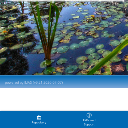
powered by ILIAS (v9.21 2026-07-07)
Imprint
Contact System Administration
Accessibility Control Concept
Report Accessibility Issue
Terms of Service
Hilfe und
Repository
Support