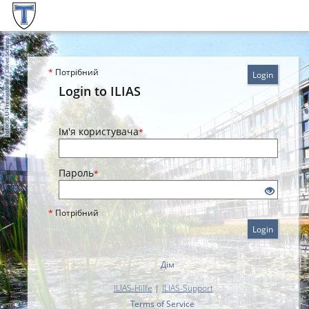
*
Потрібний
Login
Login to ILIAS
Ім'я користувача
*
Пароль
*
*
Потрібний
Login
Дім
ILIAS-Hilfe
|
ILIAS-Support
Terms of Service