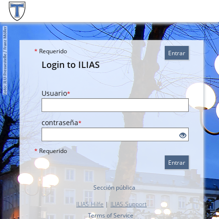
*
Requerido
Entrar
Login to ILIAS
Usuario
*
contraseña
*
*
Requerido
Entrar
Sección pública
ILIAS-Hilfe
|
ILIAS-Support
Terms of Service