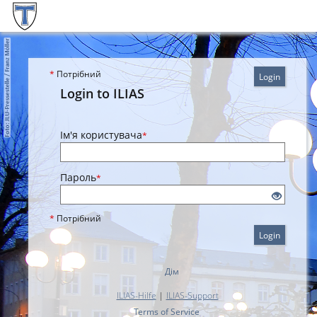
*
Потрібний
Login
Login to ILIAS
Ім'я користувача
*
Пароль
*
*
Потрібний
Login
Дім
ILIAS-Hilfe
|
ILIAS-Support
Terms of Service