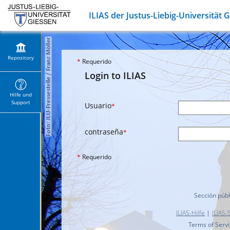
ILIAS der Justus-Liebig-Universität 
Repository
*
Requerido
Login to ILIAS
Hilfe und
Support
Usuario
*
contraseña
*
*
Requerido
Sección públ
ILIAS-Hilfe
|
ILIAS-
Terms of Serv