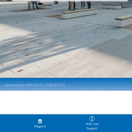
powered by ILIAS (v9.21 2026-07-07)
Impressum
ILIAS-Support kontaktieren
Barrierefreiheit
Barriere melden
Nutzungsvereinbarung
Hilfe und
Magazin
Support