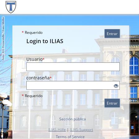
*
Requerido
Entrar
Login to ILIAS
Usuario
*
contraseña
*
*
Requerido
Entrar
Sección pública
ILIAS-Hilfe
|
ILIAS-Support
Terms of Service