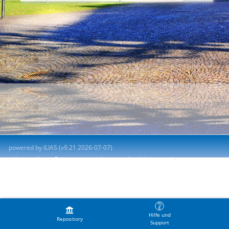
powered by ILIAS (v9.21 2026-07-07)
Impresión
Contactar con administrador del sistema
Accessibility Control Concept
Report Accessibility Issue
Terms of Service
Hilfe und
Repository
Support