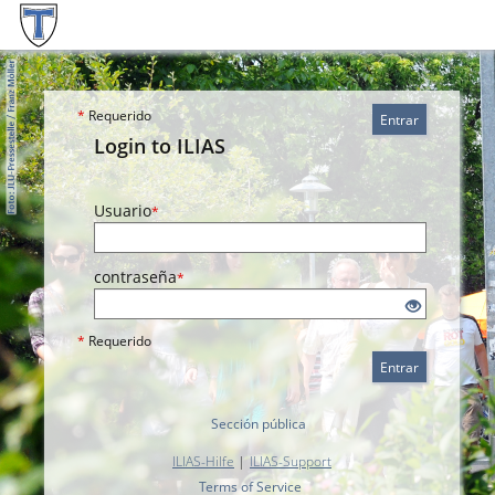
*
Requerido
Entrar
Login to ILIAS
Usuario
*
contraseña
*
*
Requerido
Entrar
Sección pública
ILIAS-Hilfe
|
ILIAS-Support
Terms of Service