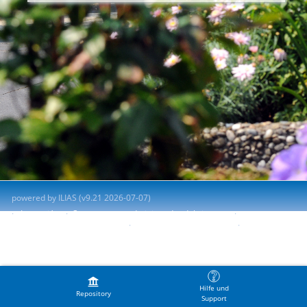
powered by ILIAS (v9.21 2026-07-07)
Impresión
Contactar con administrador del sistema
Accessibility Control Concept
Report Accessibility Issue
Terms of Service
Hilfe und
Repository
Support