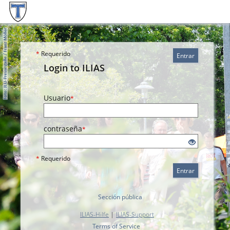
*
Requerido
Entrar
Login to ILIAS
Usuario
*
contraseña
*
*
Requerido
Entrar
Sección pública
ILIAS-Hilfe
|
ILIAS-Support
Terms of Service