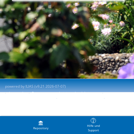
powered by ILIAS (v9.21 2026-07-07)
Impresión
Contactar con administrador del sistema
Accessibility Control Concept
Report Accessibility Issue
Terms of Service
Hilfe und
Repository
Support